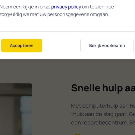
9,9 /
robleem zo snel
Neem een kijkje in onze
privacy policy
om te zien hoe
eer aan de slag
zorgvuldig we met uw persoonsgegevens omgaan.
gemiddelde wa
 lossen is? Ook dan
in Krimpen 
IJssel
Accepteren
Bekijk voorkeuren
Snelle hulp a
Met computerhulp aan huis
thuis aan de slag gaat. G
een reparatiecentrum. Sne