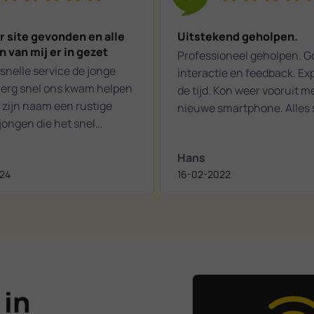
r site gevonden en alle
Uitstekend geholpen.
 van mij er in gezet
Professioneel geholpen. 
rvice de jonge
interactie en feedback. Ex
 erg snel ons kwam helpen
de tijd. Kon weer vooruit m
 zijn naam een rustige
nieuwe smartphone. Alles 
jongen die het snel
erop en werkte uitstekend.
 en gerepareerd hap heel
Hans
ei uit
24
16-02-2022
sel zal julie zeker
e als er rep is aan prnters
 Snoei Krimpen
l
 in