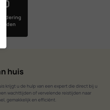
 10
ardering
aan den
an huis
 krijgt u de hulp van een expert die direct bij u
een wachttijden of vervelende reistijden naar
l, gemakkelijk en efficiënt.