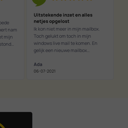
Uitstekende inzet en alles
netjes opgelost
Goede
Ik kon niet meer in mijn mailbox.
pert nam
Toch gelukt om toch in mijn
et mijn
windows live mail te komen. En
stond
gelijk een nieuwe mailbox
geïnstalleerd zodat we dit
Ada
probleem niet meer krijgen. Verder
06-07-2021
pc opgeschoond. Prima vakman,
goede inzet en een aangenaam
persoon. Bij een volgend probleem,
zeker voor herhaling vatbaar.