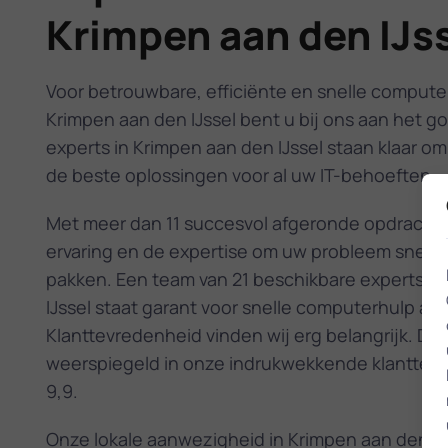
Krimpen aan den IJs
Voor betrouwbare, efficiënte en snelle computer
Krimpen aan den IJssel bent u bij ons aan het g
experts in Krimpen aan den IJssel staan klaar om
de beste oplossingen voor al uw IT-behoeften.
Met meer dan 11 succesvol afgeronde opdrachte
ervaring en de expertise om uw probleem snel en
pakken. Een team van 21 beschikbare experts in
IJssel staat garant voor snelle computerhulp aan
Klanttevredenheid vinden wij erg belangrijk. Dit
weerspiegeld in onze indrukwekkende klanttev
9,9.
Onze lokale aanwezigheid in Krimpen aan den IJ