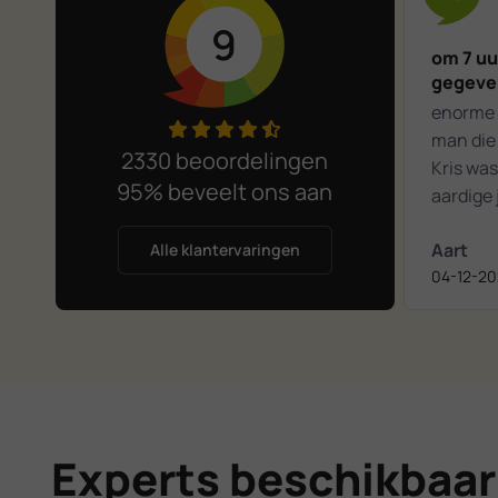
9
om 7 uu
gegeven
enorme snelle se
man die
2330 beoordelingen
Kris was
95% beveelt ons aan
aardige 
gevonden
Aart
te vreden wij de famili Sno
Alle klantervaringen
04-12-20
Krimpen a d ijs
aanbevel
en computers Hg A
a d ijsse
Experts beschikbaar