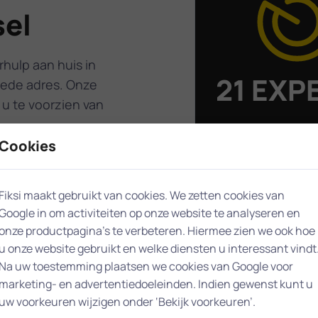
sel
hulp aan huis in
21 EXP
oede adres. Onze
 u te voorzien van
staan voor u 
Cookies
Krimpen aan d
n, hebben wij de
 effectief aan te
Fiksi maakt gebruikt van cookies. We zetten cookies van
 Krimpen aan den
Google in om activiteiten op onze website te analyseren en
 huis.
onze productpagina’s te verbeteren. Hiermee zien we ook hoe
 wordt
u onze website gebruikt en welke diensten u interessant vindt
redenheidscore van
Na uw toestemming plaatsen we cookies van Google voor
marketing- en advertentiedoeleinden. Indien gewenst kunt u
uw voorkeuren wijzigen onder ‘Bekijk voorkeuren’.
ssel betekent dat