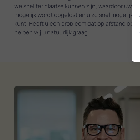
we snel ter plaatse kunnen zijn, waardoor uw p
mogelijk wordt opgelost en u zo snel mogelijk w
kunt. Heeft u een probleem dat op afstand op te
helpen wij u natuurlijk graag.