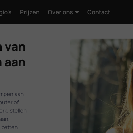
gio's
Prijzen
Over ons
Contact
n van
n aan
rimpen aan
puter of
rk, stellen
aan,
n zetten