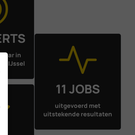
ERTS
klaar in
en IJssel
11 JOBS
uitgevoerd met
.
uitstekende resultaten