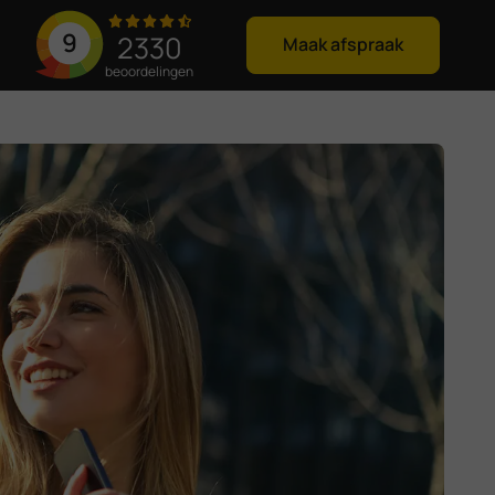
9
2330
Maak afspraak
beoordelingen