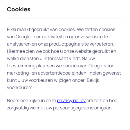
Cookies
9 / 10
2330 reviews
Fiksi maakt gebruikt van cookies. We zetten cookies
van Google in om activiteiten op onze website te
Hulp aan huis of op afstand
analyseren en onze productpagina’s te verbeteren.
Hiermee zien we ook hoe u onze website gebruikt en
bij al uw computer- en
welke diensten u interessant vindt. Na uw
elektronicavragen
toestemming plaatsen we cookies van Google voor
marketing- en advertentiedoeleinden. Indien gewenst
kunt u uw voorkeuren wijzigen onder ‘Bekijk
Onze experts staan klaar om u te ondersteunen bij
voorkeuren’.
al uw problemen of vragen over elektronica. Of het
nu gaat om het oplossen van softwarefouten, het
Neem een kijkje in onze
privacy policy
om te zien hoe
instellen van netwerken of het verbeteren van de
zorgvuldig we met uw persoonsgegevens omgaan.
prestaties van uw apparaten, wij hebben de
kennis en ervaring om u vakkundig te helpen. Van
computers en randapparatuur tot andere