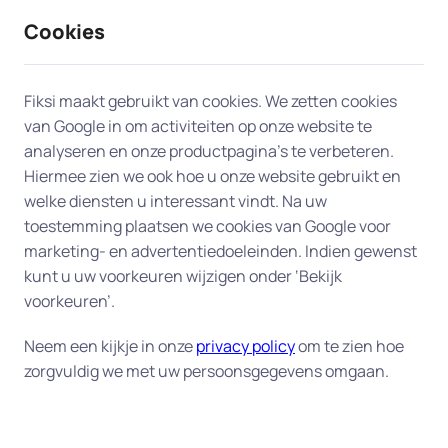
Cookies
9 / 10
2330 reviews
Fiksi maakt gebruikt van cookies. We zetten cookies
van Google in om activiteiten op onze website te
Gebruiksklaar maken van
analyseren en onze productpagina’s te verbeteren.
Hiermee zien we ook hoe u onze website gebruikt en
computer in Leidschendam
welke diensten u interessant vindt. Na uw
toestemming plaatsen we cookies van Google voor
Onze experts helpen u graag bij u aan huis in
marketing- en advertentiedoeleinden. Indien gewenst
Leidschendam met de installatie van uw nieuwe
kunt u uw voorkeuren wijzigen onder ‘Bekijk
computer of laptop. Zij verbinden uw computer
voorkeuren’.
met uw netwerk, stellen uw e-mailprogramma
Neem een kijkje in onze
privacy policy
om te zien hoe
goed in, sluiten de printer aan, verzorgen de
zorgvuldig we met uw persoonsgegevens omgaan.
installatie van uw Office-pakket en zetten
bestanden die u op uw oude computer heeft over
naar de nieuwe. Bij u aan huis, in Leidschendam,