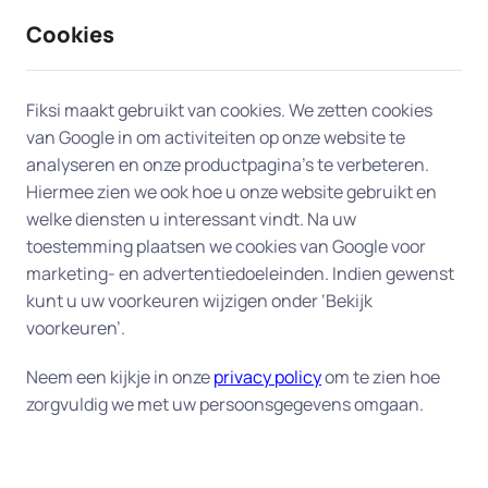
Cookies
9 / 10
2330 reviews
Fiksi maakt gebruikt van cookies. We zetten cookies
van Google in om activiteiten op onze website te
Gebruiksklaar maken van
analyseren en onze productpagina’s te verbeteren.
Hiermee zien we ook hoe u onze website gebruikt en
computer in Rosmalen
welke diensten u interessant vindt. Na uw
toestemming plaatsen we cookies van Google voor
Onze experts helpen u graag bij u aan huis in
marketing- en advertentiedoeleinden. Indien gewenst
Rosmalen met de installatie van uw nieuwe
kunt u uw voorkeuren wijzigen onder ‘Bekijk
computer of laptop. Zij verbinden uw computer
voorkeuren’.
met uw netwerk, stellen uw e-mailprogramma
Neem een kijkje in onze
privacy policy
om te zien hoe
goed in, sluiten de printer aan, verzorgen de
zorgvuldig we met uw persoonsgegevens omgaan.
installatie van uw Office-pakket en zetten
bestanden die u op uw oude computer heeft over
naar de nieuwe. Bij u aan huis, in Rosmalen,