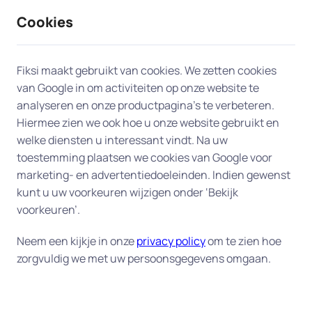
Cookies
9 / 10
2330 reviews
Fiksi maakt gebruikt van cookies. We zetten cookies
van Google in om activiteiten op onze website te
Gebruiksklaar maken van
analyseren en onze productpagina’s te verbeteren.
Hiermee zien we ook hoe u onze website gebruikt en
computer in Wageningen
welke diensten u interessant vindt. Na uw
toestemming plaatsen we cookies van Google voor
Onze experts helpen u graag bij u aan huis in
marketing- en advertentiedoeleinden. Indien gewenst
Wageningen met de installatie van uw nieuwe
kunt u uw voorkeuren wijzigen onder ‘Bekijk
computer of laptop. Zij verbinden uw computer
voorkeuren’.
met uw netwerk, stellen uw e-mailprogramma
Neem een kijkje in onze
privacy policy
om te zien hoe
goed in, sluiten de printer aan, verzorgen de
zorgvuldig we met uw persoonsgegevens omgaan.
installatie van uw Office-pakket en zetten
bestanden die u op uw oude computer heeft over
naar de nieuwe. Bij u aan huis, in Wageningen,