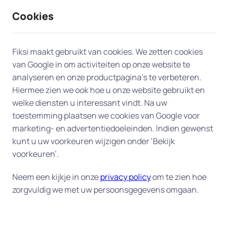
Cookies
9 / 10
2330 reviews
Fiksi maakt gebruikt van cookies. We zetten cookies
van Google in om activiteiten op onze website te
Netwerk of WIFI-probleem
analyseren en onze productpagina’s te verbeteren.
Hiermee zien we ook hoe u onze website gebruikt en
oplossen in Almelo
welke diensten u interessant vindt. Na uw
toestemming plaatsen we cookies van Google voor
Heeft u netwerkproblemen in Almelo en kunt u
marketing- en advertentiedoeleinden. Indien gewenst
niet online? Of is uw WIFI-signaal zwak waardoor
kunt u uw voorkeuren wijzigen onder ‘Bekijk
de verbinding constant wordt onderbroken? Wij
voorkeuren’.
hebben de oplossing.
Neem een kijkje in onze
privacy policy
om te zien hoe
zorgvuldig we met uw persoonsgegevens omgaan.
Wij bieden directe hulp bij alle netwerk- en WIFI-
problemen op locatie. Wij helpen o.a. bij het juist
instellen van het netwerk, oplossen van