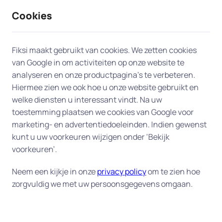
Cookies
9 / 10
2330 reviews
Fiksi maakt gebruikt van cookies. We zetten cookies
van Google in om activiteiten op onze website te
Netwerk of WIFI-probleem
analyseren en onze productpagina’s te verbeteren.
Hiermee zien we ook hoe u onze website gebruikt en
oplossen in Gouda
welke diensten u interessant vindt. Na uw
toestemming plaatsen we cookies van Google voor
Heeft u netwerkproblemen in Gouda en kunt u
marketing- en advertentiedoeleinden. Indien gewenst
niet online? Of is uw WIFI-signaal zwak waardoor
kunt u uw voorkeuren wijzigen onder ‘Bekijk
de verbinding constant wordt onderbroken? Wij
voorkeuren’.
hebben de oplossing.
Neem een kijkje in onze
privacy policy
om te zien hoe
zorgvuldig we met uw persoonsgegevens omgaan.
Wij bieden directe hulp bij alle netwerk- en WIFI-
problemen op locatie. Wij helpen o.a. bij het juist
instellen van het netwerk, oplossen van