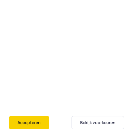
Privacy statement
Responsible disclosure
Voor experts
Expert worden
Inloggen experts
Bedrijfsgegevens
Fiksi B.V.
Zaagstraat 15
7556 MX Hengelo
E-mail:
servicedesk@fiksi.nl
KVK-nummer 74221272
BTW-nummer NL859814610B01
Accepteren
Bekijk voorkeuren