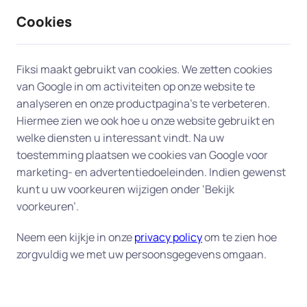
Cookies
9 / 10
2330 reviews
Fiksi maakt gebruikt van cookies. We zetten cookies
van Google in om activiteiten op onze website te
Netwerkverbinding printer of
analyseren en onze productpagina’s te verbeteren.
Hiermee zien we ook hoe u onze website gebruikt en
scanner instellen in Enschede
welke diensten u interessant vindt. Na uw
toestemming plaatsen we cookies van Google voor
Heeft u een printerprobleem? Laat ons team van
marketing- en advertentiedoeleinden. Indien gewenst
experts in Enschede u aan huis helpen. Van een
kunt u uw voorkeuren wijzigen onder ‘Bekijk
printer die niet met het netwerk verbonden kan
voorkeuren’.
worden tot printers die niet reageren op uw
Neem een kijkje in onze
privacy policy
om te zien hoe
printopdracht, we leveren efficiënte en
zorgvuldig we met uw persoonsgegevens omgaan.
betrouwbare hulp aan huis om uw printer snel
weer operationeel te krijgen.