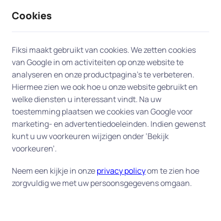
Cookies
9 / 10
2330 reviews
Fiksi maakt gebruikt van cookies. We zetten cookies
van Google in om activiteiten op onze website te
Netwerkverbinding printer of
analyseren en onze productpagina’s te verbeteren.
Hiermee zien we ook hoe u onze website gebruikt en
scanner instellen in Heesch
welke diensten u interessant vindt. Na uw
toestemming plaatsen we cookies van Google voor
Heeft u een printerprobleem? Laat ons team van
marketing- en advertentiedoeleinden. Indien gewenst
experts in Heesch u aan huis helpen. Van een
kunt u uw voorkeuren wijzigen onder ‘Bekijk
printer die niet met het netwerk verbonden kan
voorkeuren’.
worden tot printers die niet reageren op uw
Neem een kijkje in onze
privacy policy
om te zien hoe
printopdracht, we leveren efficiënte en
zorgvuldig we met uw persoonsgegevens omgaan.
betrouwbare hulp aan huis om uw printer snel
weer operationeel te krijgen.