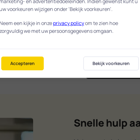
d in onze
marketing- en advertentiedoeleinden. Indien gewenst kunt u
uw voorkeuren wijzigen onder ‘Bekijk voorkeuren’.
9.
Neem een kijkje in onze
privacy policy
om te zien hoe
dat we snel ter
zorgvuldig we met uw persoonsgegevens omgaan.
9,9 /
nel mogelijk wordt
 kunt. Heeft u een
n helpen wij u
gemiddelde wa
in IJmui
Accepteren
Bekijk voorkeuren
Snelle hulp a