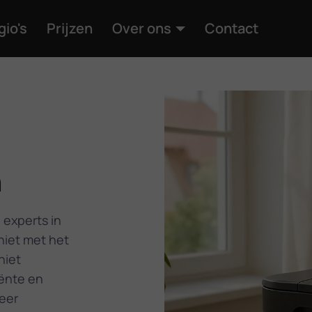
gio's
Prijzen
Over ons
Contact
n
 experts in
niet met het
niet
iënte en
eer