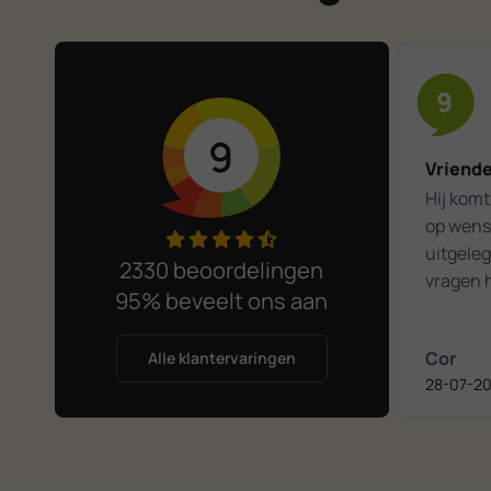
9
9
Vriende
Hij komt 
op wense
uitgeleg
2330 beoordelingen
vragen h
95% beveelt ons aan
Het was
kennism
Cor
Alle klantervaringen
28-07-2