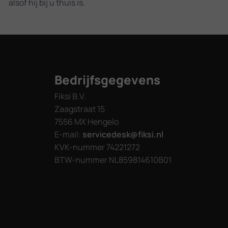
alsof hij bij u thuis is.
Bedrijfsgegevens
Fiksi B.V.
Zaagstraat 15
7556 MX Hengelo
E-mail:
servicedesk@fiksi.nl
KVK-nummer 74221272
BTW-nummer NL859814610B01