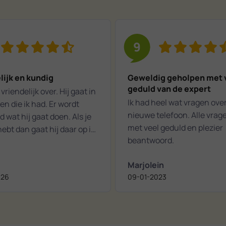
9
lijk en kundig
Geweldig geholpen met 
geduld van de expert
vriendelijk over. Hij gaat in
Ik had heel wat vragen ove
n die ik had. Er wordt
nieuwe telefoon. Alle vrage
d wat hij gaat doen. Als je
met veel geduld en plezier
ebt dan gaat hij daar op in.
beantwoord.
 een aangename
aking.
Marjolein
026
09-01-2023