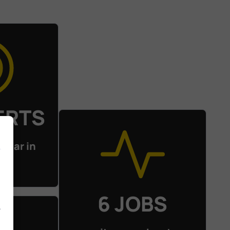
ERTS
klaar in
en
6 JOBS
.