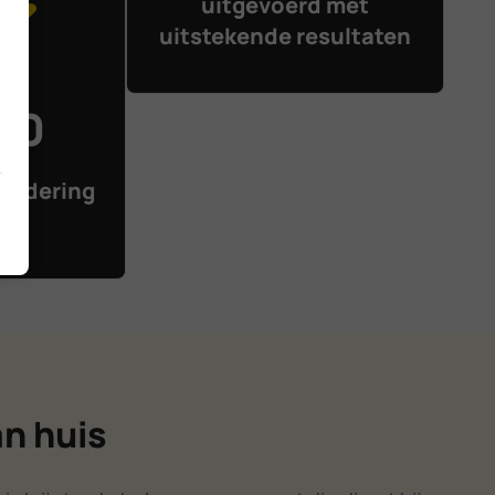
uitgevoerd met
uitstekende resultaten
 10
ardering
den
an huis