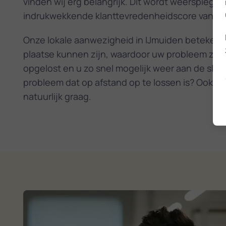
vinden wij erg belangrijk. Dit wordt weerspiegel
indrukwekkende klanttevredenheidscore van 9,
Onze lokale aanwezigheid in IJmuiden betekent 
plaatse kunnen zijn, waardoor uw probleem zo s
opgelost en u zo snel mogelijk weer aan de slag
probleem dat op afstand op te lossen is? Ook da
natuurlijk graag.