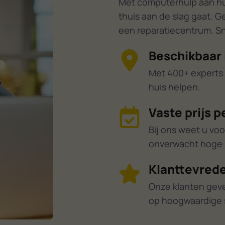
Met computerhulp aan huis
thuis aan de slag gaat. G
een reparatiecentrum. Sne
Beschikbaar 
Met 400+ experts 
huis helpen.
Vaste prijs p
Bij ons weet u voo
onverwacht hoge r
Klanttevrede
Onze klanten gev
op hoogwaardige 