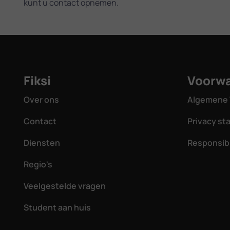
kunt u contact opnemen.
Fiksi
Voorw
Over ons
Algemene 
Contact
Privacy s
Diensten
Responsibl
Regio's
Veelgestelde vragen
Student aan huis