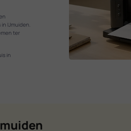
den
 in IJmuiden.
emen ter
is in
IJmuiden