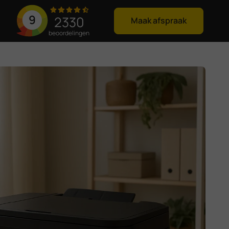
9
2330
Maak afspraak
beoordelingen