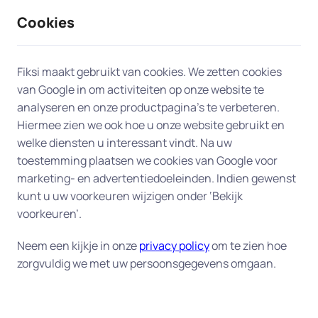
Cookies
9 / 10
2330 reviews
Fiksi maakt gebruikt van cookies. We zetten cookies
van Google in om activiteiten op onze website te
Netwerkverbinding printer of
analyseren en onze productpagina’s te verbeteren.
Hiermee zien we ook hoe u onze website gebruikt en
scanner instellen in
welke diensten u interessant vindt. Na uw
Voorschoten
toestemming plaatsen we cookies van Google voor
marketing- en advertentiedoeleinden. Indien gewenst
kunt u uw voorkeuren wijzigen onder ‘Bekijk
Heeft u een printerprobleem? Laat ons team van
voorkeuren’.
experts in Voorschoten u aan huis helpen. Van een
printer die niet met het netwerk verbonden kan
Neem een kijkje in onze
privacy policy
om te zien hoe
worden tot printers die niet reageren op uw
zorgvuldig we met uw persoonsgegevens omgaan.
printopdracht, we leveren efficiënte en
betrouwbare hulp aan huis om uw printer snel
weer operationeel te krijgen.