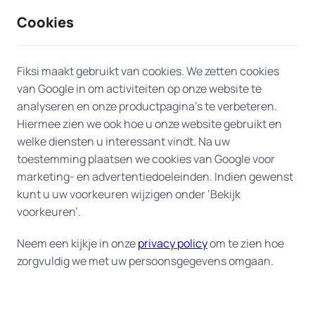
Cookies
9 / 10
2330 reviews
Fiksi maakt gebruikt van cookies. We zetten cookies
van Google in om activiteiten op onze website te
Opschonen en versnellen
analyseren en onze productpagina’s te verbeteren.
Hiermee zien we ook hoe u onze website gebruikt en
(APK) in Almelo
welke diensten u interessant vindt. Na uw
toestemming plaatsen we cookies van Google voor
Geef uw computer een versnelling door een
marketing- en advertentiedoeleinden. Indien gewenst
grondige opruiming van overbodige bestanden,
kunt u uw voorkeuren wijzigen onder ‘Bekijk
programma's en andere rommel.
voorkeuren’.
Met onze dienst "Versnellen en opschonen(APK)"
Neem een kijkje in onze
privacy policy
om te zien hoe
zorgvuldig we met uw persoonsgegevens omgaan.
krijgt uw computer een grondige elektronische
onderhoudsbeurt. Geen gesleep met uw
computer naar een winkel om uw apparaat in te