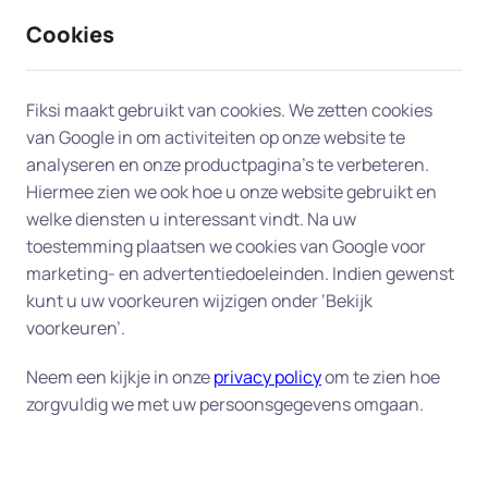
Cookies
9 / 10
2330 reviews
Fiksi maakt gebruikt van cookies. We zetten cookies
van Google in om activiteiten op onze website te
Opschonen en versnellen
analyseren en onze productpagina’s te verbeteren.
Hiermee zien we ook hoe u onze website gebruikt en
(APK) in Capelle aan den
welke diensten u interessant vindt. Na uw
IJssel
toestemming plaatsen we cookies van Google voor
marketing- en advertentiedoeleinden. Indien gewenst
kunt u uw voorkeuren wijzigen onder ‘Bekijk
Geef uw computer een versnelling door een
voorkeuren’.
grondige opruiming van overbodige bestanden,
programma's en andere rommel.
Neem een kijkje in onze
privacy policy
om te zien hoe
zorgvuldig we met uw persoonsgegevens omgaan.
Met onze dienst "Versnellen en opschonen(APK)"
krijgt uw computer een grondige elektronische
onderhoudsbeurt. Geen gesleep met uw