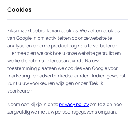
Cookies
9 / 10
2330 reviews
Fiksi maakt gebruikt van cookies. We zetten cookies
van Google in om activiteiten op onze website te
Opschonen en versnellen
analyseren en onze productpagina’s te verbeteren.
Hiermee zien we ook hoe u onze website gebruikt en
(APK) in Deventer
welke diensten u interessant vindt. Na uw
toestemming plaatsen we cookies van Google voor
Geef uw computer een versnelling door een
marketing- en advertentiedoeleinden. Indien gewenst
grondige opruiming van overbodige bestanden,
kunt u uw voorkeuren wijzigen onder ‘Bekijk
programma's en andere rommel.
voorkeuren’.
Met onze dienst "Versnellen en opschonen(APK)"
Neem een kijkje in onze
privacy policy
om te zien hoe
zorgvuldig we met uw persoonsgegevens omgaan.
krijgt uw computer een grondige elektronische
onderhoudsbeurt. Geen gesleep met uw
computer naar een winkel om uw apparaat in te