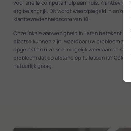
voor snelle computerhulp aan huis. Klanttevred
erg belangrijk. Dit wordt weerspiegeld in onze
klanttevredenheidscore van 10.
Onze lokale aanwezigheid in Laren betekent dat
plaatse kunnen zijn, waardoor uw probleem zo s
opgelost en u zo snel mogelijk weer aan de slag
probleem dat op afstand op te lossen is? Ook da
natuurlijk graag.