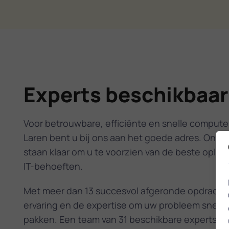
Experts beschikbaar 
Voor betrouwbare, efficiënte en snelle computer
Laren bent u bij ons aan het goede adres. Onze 
staan klaar om u te voorzien van de beste oplos
IT-behoeften.
Met meer dan 13 succesvol afgeronde opdracht
ervaring en de expertise om uw probleem snel en
pakken. Een team van 31 beschikbare experts in 