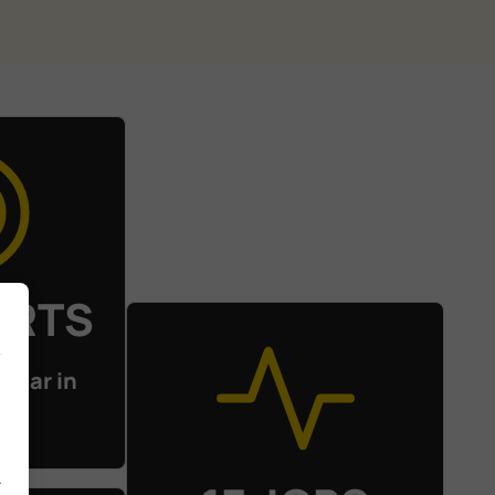
ERTS
klaar in
.