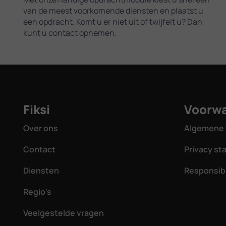
van de meest voorkomende diensten en plaatst u
een opdracht. Komt u er niet uit of twijfelt u? Dan
kunt u contact opnemen.
Fiksi
Voorw
Over ons
Algemene 
Contact
Privacy s
Diensten
Responsibl
Regio's
Veelgestelde vragen