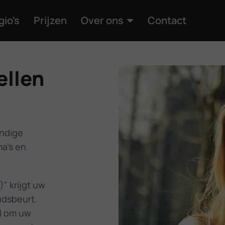
gio's
Prijzen
Over ons
Contact
ellen
ondige
a's en
" krijgt uw
udsbeurt.
l om uw