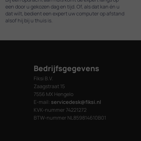
een door u gekozen dag en tijd. Of, als dat kan én u
dat wilt, bedient een expert uw computer op afstand
alsof hij bij u thuis is.
Bedrijfsgegevens
Fiksi B.V.
Zaagstraat 15
7556 MX Hengelo
E-mail:
servicedesk@fiksi.nl
KVK-nummer 74221272
BTW-nummer NL859814610B01