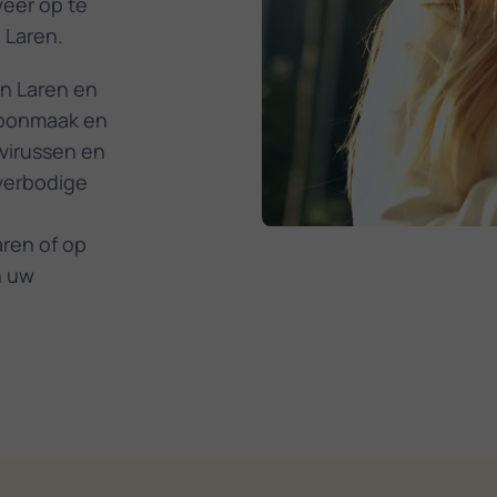
weer op te
 Laren.
in Laren en
hoonmaak en
 virussen en
verbodige
aren of op
n uw