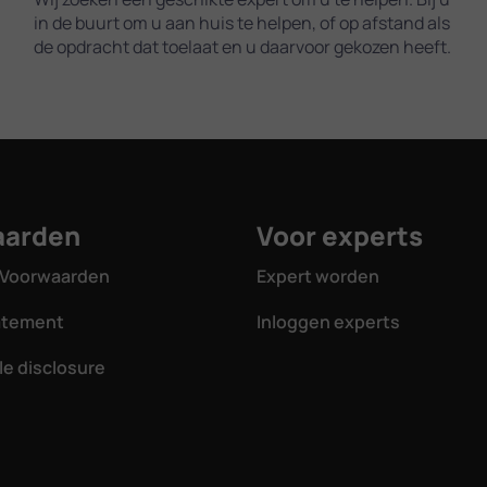
in de buurt om u aan huis te helpen, of op afstand als
de opdracht dat toelaat en u daarvoor gekozen heeft.
aarden
Voor experts
Voorwaarden
Expert worden
tatement
Inloggen experts
e disclosure