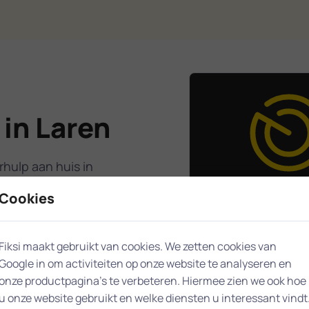
in Laren
hulp aan huis in
experts in Laren
31 EXP
Cookies
singen voor al uw
staan voor u 
Fiksi maakt gebruikt van cookies. We zetten cookies van
Laren
en, hebben wij de
Google in om activiteiten op onze website te analyseren en
 effectief aan te
onze productpagina’s te verbeteren. Hiermee zien we ook hoe
Laren staat garant
u onze website gebruikt en welke diensten u interessant vindt