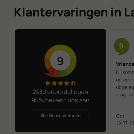
Klantervaringen in L
9
9
Vriende
Hij komt 
op wense
uitgeleg
2330 beoordelingen
vragen h
95% beveelt ons aan
Het was
kennism
Cor
Alle klantervaringen
28-07-2