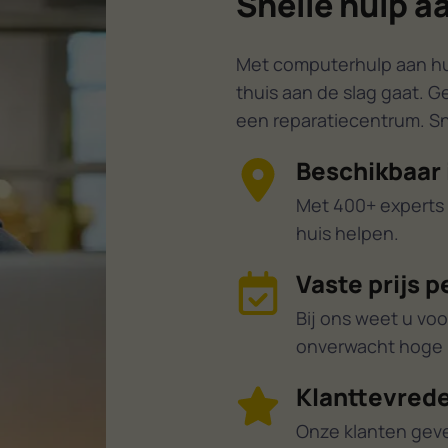
Snelle hulp a
Met computerhulp aan huis
thuis aan de slag gaat. G
een reparatiecentrum. Sne
Beschikbaar 
Met 400+ experts 
huis helpen.
Vaste prijs p
Bij ons weet u voo
onverwacht hoge r
Klanttevrede
Onze klanten gev