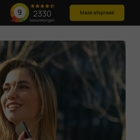
9
2330
Maak afspraak
beoordelingen