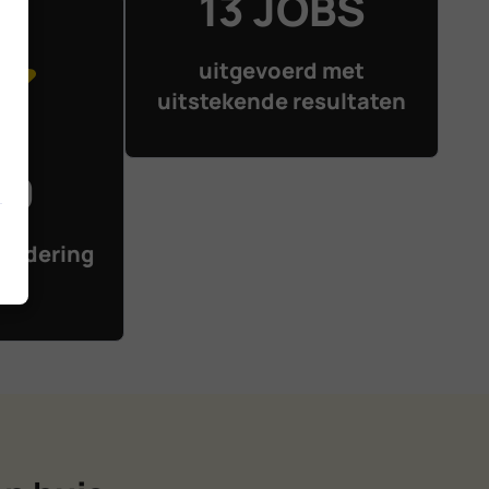
13 JOBS
uitgevoerd met
uitstekende resultaten
10
ardering
en