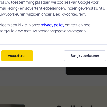
enheid vinden wij
Na uw toestemming plaatsen we cookies van Google voor
marketing- en advertentiedoeleinden. Indien gewenst kunt u
 indrukwekkende
uw voorkeuren wijzigen onder ‘Bekijk voorkeuren’.
Neem een kijkje in onze
privacy policy
om te zien hoe
 we snel ter
zorgvuldig we met uw persoonsgegevens omgaan.
nel mogelijk wordt
10 / 
 kunt. Heeft u een
n helpen wij u
gemiddelde wa
Accepteren
Bekijk voorkeuren
in Lar