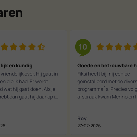
aren
10
lijk en kundig
Goede en betrouwbare h
vriendelijk over. Hij gaat in
Fiksi heeft bij mij een pc
n die ik had. Er wordt
geïnstalleerd met de diver
d wat hij gaat doen. Als je
programma`s. Precies vol
ebt dan gaat hij daar op in.
afspraak kwam Menno en 
 een aangename
het snel en correct in orde
aking.
gemaakt. Zeker een aanrader bij
Roy
computer hulp / probleme
026
27-07-2026