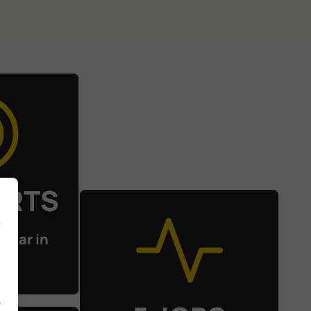
ERTS
klaar in
en
.