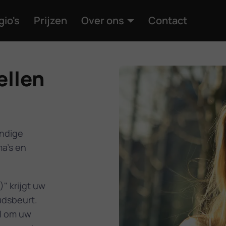
gio's
Prijzen
Over ons
Contact
ellen
ondige
a's en
" krijgt uw
udsbeurt.
l om uw