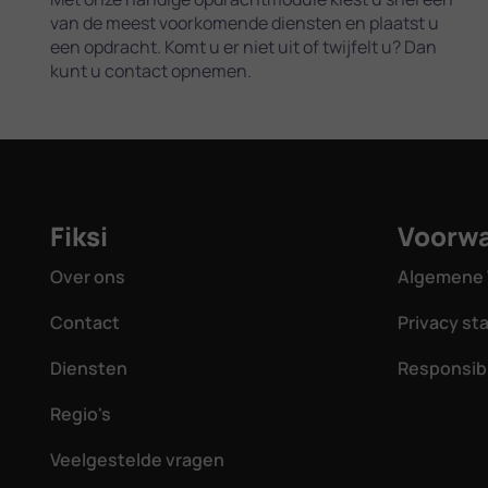
van de meest voorkomende diensten en plaatst u
een opdracht. Komt u er niet uit of twijfelt u? Dan
kunt u contact opnemen.
Fiksi
Voorw
Over ons
Algemene 
Contact
Privacy s
Diensten
Responsibl
Regio's
Veelgestelde vragen