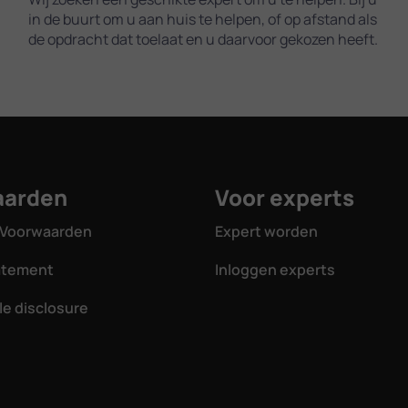
in de buurt om u aan huis te helpen, of op afstand als
de opdracht dat toelaat en u daarvoor gekozen heeft.
aarden
Voor experts
Voorwaarden
Expert worden
tatement
Inloggen experts
e disclosure