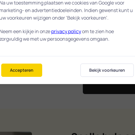
 Lunteren staat
Na uw toestemming plaatsen we cookies van Google voor
marketing- en advertentiedoeleinden. Indien gewenst kunt u
ttevredenheid
uw voorkeuren wijzigen onder ‘Bekijk voorkeuren’.
d in onze
.
Neem een kijkje in onze
privacy policy
om te zien hoe
zorgvuldig we met uw persoonsgegevens omgaan.
dat we snel ter
10 / 
nel mogelijk wordt
 kunt. Heeft u een
n helpen wij u
gemiddelde wa
Accepteren
Bekijk voorkeuren
in Lunte