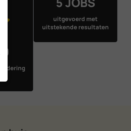
5 JOBS
uitgevoerd met
uitstekende resultaten
10
ardering
ren