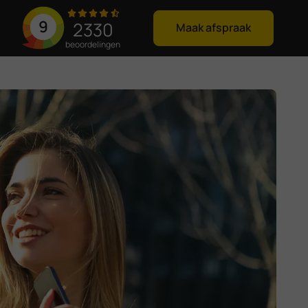
9
2330
Maak afspraak
beoordelingen