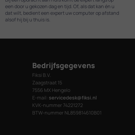
een door u gekozen dag en tijd. Of, als dat kan én u
dat wilt, bedient een expert uw computer op afstand
alsof hij bij u thuis is.
Bedrijfsgegevens
Fiksi B.V.
Zaagstraat 15
7556 MX Hengelo
E-mail:
servicedesk@fiksi.nl
KVK-nummer 74221272
BTW-nummer NL859814610B01