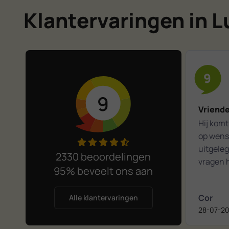
Klantervaringen in 
9
9
Vriende
Hij komt 
op wense
uitgeleg
2330 beoordelingen
vragen h
95% beveelt ons aan
Het was
kennism
Cor
Alle klantervaringen
28-07-2