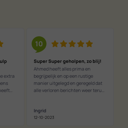
10
ulp
Super Super geholpen, zo blij!
Ahmed heeft alles prima en
se extra
begrijpelijk en op een rustige
gens
manier uitgelegd en geregeld dat
heeft
alle verloren berichten weer terug
zijn gekomen.
Ingrid
n
12-10-2023