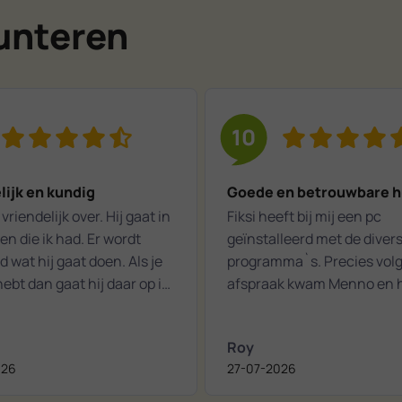
Lunteren
10
lijk en kundig
Goede en betrouwbare h
vriendelijk over. Hij gaat in
Fiksi heeft bij mij een pc
n die ik had. Er wordt
geïnstalleerd met de diver
d wat hij gaat doen. Als je
programma`s. Precies vol
ebt dan gaat hij daar op in.
afspraak kwam Menno en 
 een aangename
het snel en correct in orde
aking.
gemaakt. Zeker een aanrader bij
Roy
computer hulp / probleme
026
27-07-2026