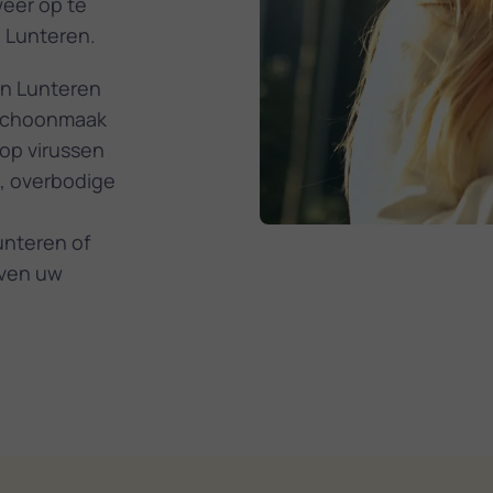
weer op te
n Lunteren.
in Lunteren
 schoonmaak
 op virussen
, overbodige
unteren of
even uw