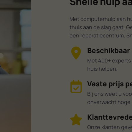
Snelle hulp a
Met computerhulp aan huis
thuis aan de slag gaat. G
een reparatiecentrum. Sne
Beschikbaar 
Met 400+ experts 
huis helpen.
Vaste prijs p
Bij ons weet u voo
onverwacht hoge r
Klanttevrede
Onze klanten gev