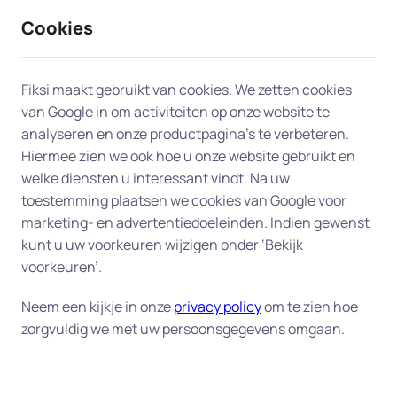
Cookies
9 / 10
2330 reviews
Fiksi maakt gebruikt van cookies. We zetten cookies
van Google in om activiteiten op onze website te
Opschonen en versnellen
analyseren en onze productpagina’s te verbeteren.
Hiermee zien we ook hoe u onze website gebruikt en
(APK) in Nootdorp
welke diensten u interessant vindt. Na uw
toestemming plaatsen we cookies van Google voor
Geef uw computer een versnelling door een
marketing- en advertentiedoeleinden. Indien gewenst
grondige opruiming van overbodige bestanden,
kunt u uw voorkeuren wijzigen onder ‘Bekijk
programma's en andere rommel.
voorkeuren’.
Met onze dienst "Versnellen en opschonen(APK)"
Neem een kijkje in onze
privacy policy
om te zien hoe
zorgvuldig we met uw persoonsgegevens omgaan.
krijgt uw computer een grondige elektronische
onderhoudsbeurt. Geen gesleep met uw
computer naar een winkel om uw apparaat in te