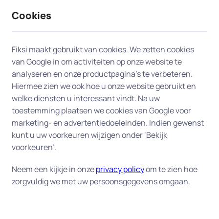
Cookies
9 / 10
2330 reviews
Fiksi maakt gebruikt van cookies. We zetten cookies
van Google in om activiteiten op onze website te
Opschonen en versnellen
analyseren en onze productpagina’s te verbeteren.
Hiermee zien we ook hoe u onze website gebruikt en
(APK) in Tilburg
welke diensten u interessant vindt. Na uw
toestemming plaatsen we cookies van Google voor
Geef uw computer een versnelling door een
marketing- en advertentiedoeleinden. Indien gewenst
grondige opruiming van overbodige bestanden,
kunt u uw voorkeuren wijzigen onder ‘Bekijk
programma's en andere rommel.
voorkeuren’.
Met onze dienst "Versnellen en opschonen(APK)"
Neem een kijkje in onze
privacy policy
om te zien hoe
zorgvuldig we met uw persoonsgegevens omgaan.
krijgt uw computer een grondige elektronische
onderhoudsbeurt. Geen gesleep met uw
computer naar een winkel om uw apparaat in te