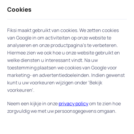
Cookies
9 / 10
2330 reviews
Fiksi maakt gebruikt van cookies. We zetten cookies
van Google in om activiteiten op onze website te
Probleem met
analyseren en onze productpagina’s te verbeteren.
Hiermee zien we ook hoe u onze website gebruikt en
printer/scanner in Heesch
welke diensten u interessant vindt. Na uw
toestemming plaatsen we cookies van Google voor
Heeft u een printerprobleem? Laat ons team van
marketing- en advertentiedoeleinden. Indien gewenst
experts in Heesch u aan huis helpen. Van een
kunt u uw voorkeuren wijzigen onder ‘Bekijk
printer die niet met het netwerk verbonden kan
voorkeuren’.
worden tot printers die niet reageren op uw
Neem een kijkje in onze
privacy policy
om te zien hoe
printopdracht, we leveren efficiënte en
zorgvuldig we met uw persoonsgegevens omgaan.
betrouwbare hulp aan huis om uw printer snel
weer operationeel te krijgen.