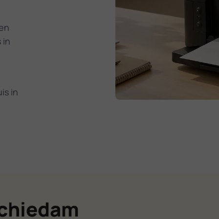
den
 in
is in
Schiedam