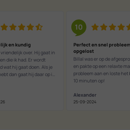
10
lijk en kundig
Perfect en snel problee
opgelost
vriendelijk over. Hij gaat in
Billal was er op de afgespro
n die ik had. Er wordt
en pakte op een relaxte ma
d wat hij gaat doen. Als je
probleem aan en loste het
ebt dan gaat hij daar op in.
10 minuten op!
 een aangename
aking.
Alexander
026
25-09-2024