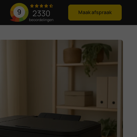
9
2330
Maak afspraak
beoordelingen