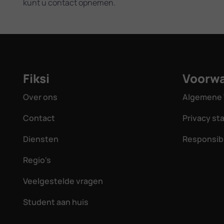
kunt u contact opnemen.
Fiksi
Voorw
Over ons
Algemene 
Contact
Privacy s
Diensten
Responsibl
Regio's
Veelgestelde vragen
Student aan huis