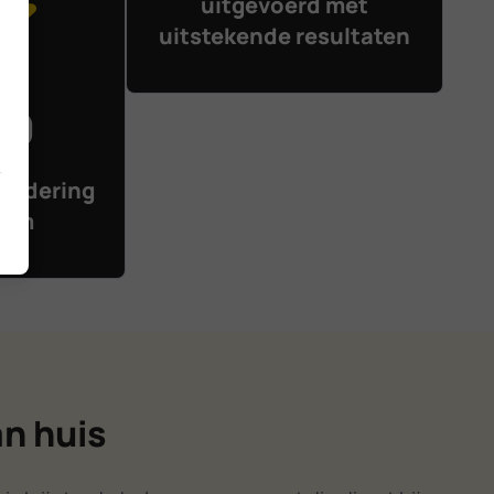
uitgevoerd met
uitstekende resultaten
10
ardering
dam
an huis