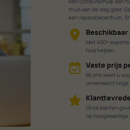
Met computerhulp aan huis
thuis aan de slag gaat. G
een reparatiecentrum. Sne
Beschikbaar 
Met 400+ experts 
huis helpen.
Vaste prijs p
Bij ons weet u voo
onverwacht hoge r
Klanttevrede
Onze klanten gev
op hoogwaardige 