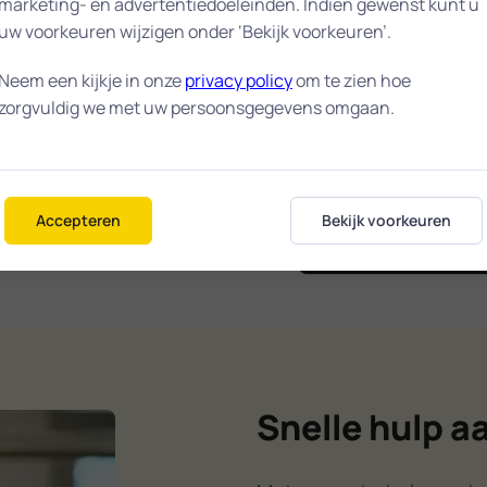
d in onze
marketing- en advertentiedoeleinden. Indien gewenst kunt u
uw voorkeuren wijzigen onder ‘Bekijk voorkeuren’.
.
Neem een kijkje in onze
privacy policy
om te zien hoe
 dat we snel ter
zorgvuldig we met uw persoonsgegevens omgaan.
10 / 
nel mogelijk wordt
 kunt. Heeft u een
n helpen wij u
gemiddelde wa
in Schie
Accepteren
Bekijk voorkeuren
Snelle hulp a