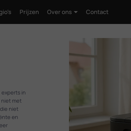
gio's
Prijzen
Over ons
Contact
 experts in
 niet met
die niet
iënte en
eer