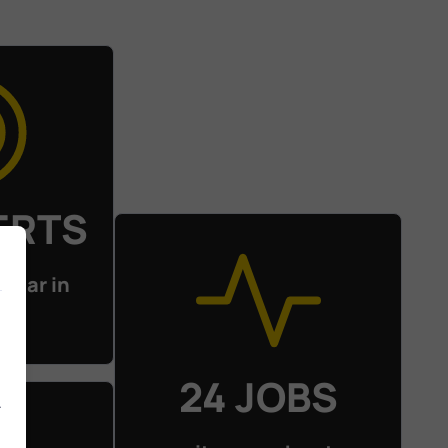
ERTS
klaar in
am
24 JOBS
.