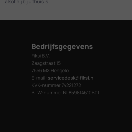
alsof hij bij u thuis is.
Bedrijfsgegevens
Fiksi B.V.
Zaagstraat 15
7556 MX Hengelo
E-mail:
servicedesk@fiksi.nl
KVK-nummer 74221272
BTW-nummer NL859814610B01