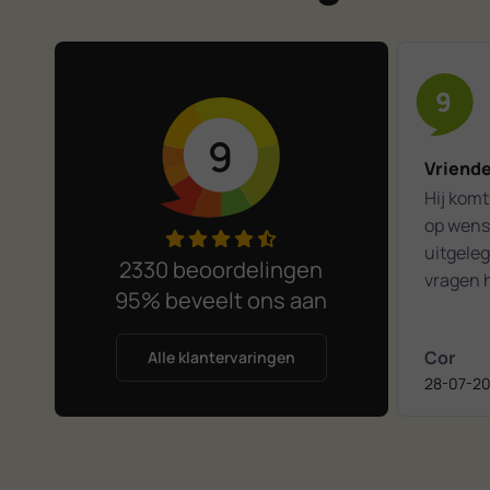
9
9
Vriende
Hij komt 
op wense
uitgeleg
2330 beoordelingen
vragen h
95% beveelt ons aan
Het was
kennism
Cor
Alle klantervaringen
28-07-2