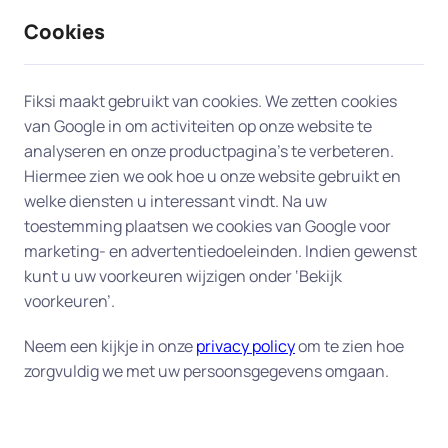
Cookies
9 / 10
2330 reviews
Fiksi maakt gebruikt van cookies. We zetten cookies
van Google in om activiteiten op onze website te
Probleem met
analyseren en onze productpagina’s te verbeteren.
Hiermee zien we ook hoe u onze website gebruikt en
printer/scanner in Vleuten
welke diensten u interessant vindt. Na uw
toestemming plaatsen we cookies van Google voor
Heeft u een printerprobleem? Laat ons team van
marketing- en advertentiedoeleinden. Indien gewenst
experts in Vleuten u aan huis helpen. Van een
kunt u uw voorkeuren wijzigen onder ‘Bekijk
printer die niet met het netwerk verbonden kan
voorkeuren’.
worden tot printers die niet reageren op uw
Neem een kijkje in onze
privacy policy
om te zien hoe
printopdracht, we leveren efficiënte en
zorgvuldig we met uw persoonsgegevens omgaan.
betrouwbare hulp aan huis om uw printer snel
weer operationeel te krijgen.