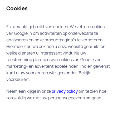
Cookies
9 / 10
2330 reviews
Fiksi maakt gebruikt van cookies. We zetten cookies
van Google in om activiteiten op onze website te
Probleem met
analyseren en onze productpagina’s te verbeteren.
Hiermee zien we ook hoe u onze website gebruikt en
printer/scanner in Zaandam
welke diensten u interessant vindt. Na uw
toestemming plaatsen we cookies van Google voor
Heeft u een printerprobleem? Laat ons team van
marketing- en advertentiedoeleinden. Indien gewenst
experts in Zaandam u aan huis helpen. Van een
kunt u uw voorkeuren wijzigen onder ‘Bekijk
printer die niet met het netwerk verbonden kan
voorkeuren’.
worden tot printers die niet reageren op uw
Neem een kijkje in onze
privacy policy
om te zien hoe
printopdracht, we leveren efficiënte en
zorgvuldig we met uw persoonsgegevens omgaan.
betrouwbare hulp aan huis om uw printer snel
weer operationeel te krijgen.