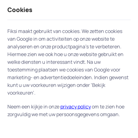
Cookies
9 / 10
2330 reviews
Fiksi maakt gebruikt van cookies. We zetten cookies
van Google in om activiteiten op onze website te
Vastlopende computer
analyseren en onze productpagina’s te verbeteren.
Hiermee zien we ook hoe u onze website gebruikt en
verhelpen in Deventer
welke diensten u interessant vindt. Na uw
toestemming plaatsen we cookies van Google voor
U herkent het vast wel: uw computer crasht juist
marketing- en advertentiedoeleinden. Indien gewenst
op het moment dat u dat niet kunt gebruiken
kunt u uw voorkeuren wijzigen onder ‘Bekijk
omdat u een belangrijk project moet afronden. De
voorkeuren’.
computer loopt bijvoorbeeld vast tijdens het
Neem een kijkje in onze
privacy policy
om te zien hoe
opstarten. Of hij loopt tijdens het werk plotseling
zorgvuldig we met uw persoonsgegevens omgaan.
vast. Of hij is zo enorm traag geworden, dat u uw
werk er niet meer mee kan doen.