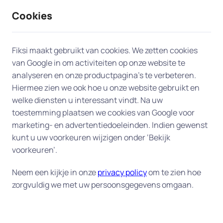
Cookies
9 / 10
2330 reviews
Fiksi maakt gebruikt van cookies. We zetten cookies
van Google in om activiteiten op onze website te
Vastlopende computer
analyseren en onze productpagina’s te verbeteren.
Hiermee zien we ook hoe u onze website gebruikt en
verhelpen in Leeuwarden
welke diensten u interessant vindt. Na uw
toestemming plaatsen we cookies van Google voor
U herkent het vast wel: uw computer crasht juist
marketing- en advertentiedoeleinden. Indien gewenst
op het moment dat u dat niet kunt gebruiken
kunt u uw voorkeuren wijzigen onder ‘Bekijk
omdat u een belangrijk project moet afronden. De
voorkeuren’.
computer loopt bijvoorbeeld vast tijdens het
Neem een kijkje in onze
privacy policy
om te zien hoe
opstarten. Of hij loopt tijdens het werk plotseling
zorgvuldig we met uw persoonsgegevens omgaan.
vast. Of hij is zo enorm traag geworden, dat u uw
werk er niet meer mee kan doen.