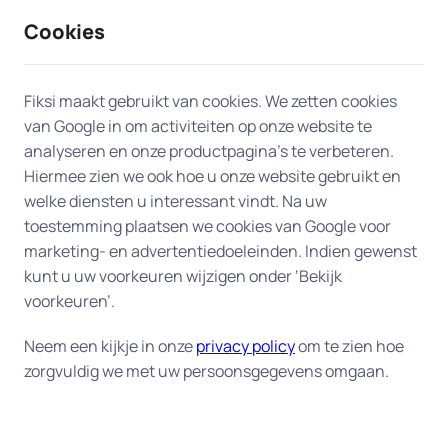
Cookies
9 / 10
2330 reviews
Fiksi maakt gebruikt van cookies. We zetten cookies
van Google in om activiteiten op onze website te
Vastlopende computer
analyseren en onze productpagina’s te verbeteren.
Hiermee zien we ook hoe u onze website gebruikt en
verhelpen in Wijchen
welke diensten u interessant vindt. Na uw
toestemming plaatsen we cookies van Google voor
U herkent het vast wel: uw computer crasht juist
marketing- en advertentiedoeleinden. Indien gewenst
op het moment dat u dat niet kunt gebruiken
kunt u uw voorkeuren wijzigen onder ‘Bekijk
omdat u een belangrijk project moet afronden. De
voorkeuren’.
computer loopt bijvoorbeeld vast tijdens het
Neem een kijkje in onze
privacy policy
om te zien hoe
opstarten. Of hij loopt tijdens het werk plotseling
zorgvuldig we met uw persoonsgegevens omgaan.
vast. Of hij is zo enorm traag geworden, dat u uw
werk er niet meer mee kan doen.