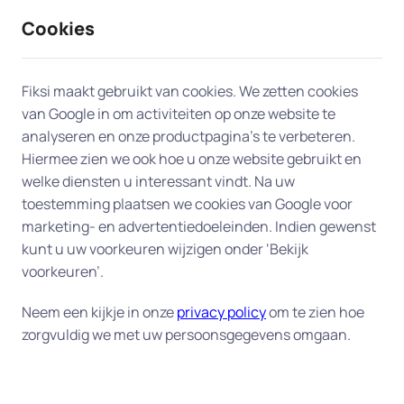
Cookies
9 / 10
2330 reviews
Fiksi maakt gebruikt van cookies. We zetten cookies
van Google in om activiteiten op onze website te
Computerhulp aan huis in
analyseren en onze productpagina’s te verbeteren.
Hiermee zien we ook hoe u onze website gebruikt en
Alphen aan den Rijn
welke diensten u interessant vindt. Na uw
toestemming plaatsen we cookies van Google voor
Onze experts bieden professionele en snelle
marketing- en advertentiedoeleinden. Indien gewenst
computerhulp aan huis in Alphen aan den Rijn,
kunt u uw voorkeuren wijzigen onder ‘Bekijk
zodat u snel weer aan de slag kunt. Daarvoor
voorkeuren’.
hebben wij de beschikking over honderden
Neem een kijkje in onze
privacy policy
om te zien hoe
ervaren experts in heel Nederland, en dus ook bij u
zorgvuldig we met uw persoonsgegevens omgaan.
in Alphen aan den Rijn. Wij zoeken voor u de
expert die het best bij uw vraag past.