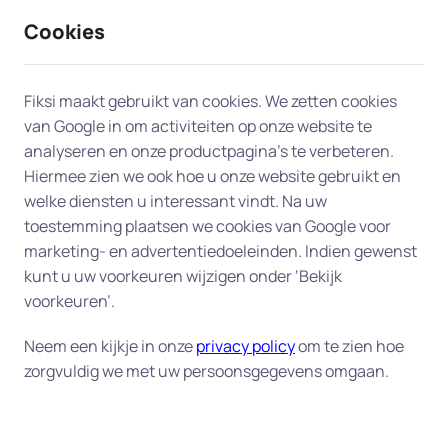
Cookies
9 / 10
2330 reviews
Fiksi maakt gebruikt van cookies. We zetten cookies
van Google in om activiteiten op onze website te
Computerhulp aan huis in
analyseren en onze productpagina’s te verbeteren.
Hiermee zien we ook hoe u onze website gebruikt en
Amsterdam
welke diensten u interessant vindt. Na uw
toestemming plaatsen we cookies van Google voor
Onze experts bieden professionele en snelle
marketing- en advertentiedoeleinden. Indien gewenst
computerhulp aan huis in Amsterdam, zodat u snel
kunt u uw voorkeuren wijzigen onder ‘Bekijk
weer aan de slag kunt. Daarvoor hebben wij de
voorkeuren’.
beschikking over honderden ervaren experts in
Neem een kijkje in onze
privacy policy
om te zien hoe
heel Nederland, en dus ook bij u in Amsterdam. Wij
zorgvuldig we met uw persoonsgegevens omgaan.
zoeken voor u de expert die het best bij uw vraag
past.