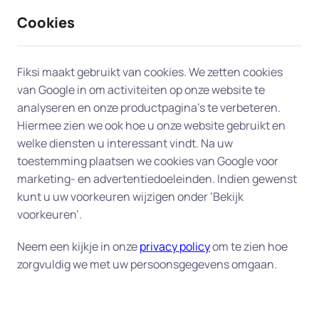
Cookies
9 / 10
2330 reviews
Fiksi maakt gebruikt van cookies. We zetten cookies
van Google in om activiteiten op onze website te
Computerhulp aan huis in
analyseren en onze productpagina’s te verbeteren.
Hiermee zien we ook hoe u onze website gebruikt en
Apeldoorn
welke diensten u interessant vindt. Na uw
toestemming plaatsen we cookies van Google voor
Onze experts bieden professionele en snelle
marketing- en advertentiedoeleinden. Indien gewenst
computerhulp aan huis in Apeldoorn, zodat u snel
kunt u uw voorkeuren wijzigen onder ‘Bekijk
weer aan de slag kunt. Daarvoor hebben wij de
voorkeuren’.
beschikking over honderden ervaren experts in
Neem een kijkje in onze
privacy policy
om te zien hoe
heel Nederland, en dus ook bij u in Apeldoorn. Wij
zorgvuldig we met uw persoonsgegevens omgaan.
zoeken voor u de expert die het best bij uw vraag
past.