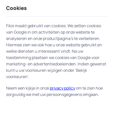
Cookies
9 / 10
2330 reviews
Fiksi maakt gebruikt van cookies. We zetten cookies
van Google in om activiteiten op onze website te
Computerhulp aan huis in
analyseren en onze productpagina’s te verbeteren.
Hiermee zien we ook hoe u onze website gebruikt en
Lunteren
welke diensten u interessant vindt. Na uw
toestemming plaatsen we cookies van Google voor
Onze experts bieden professionele en snelle
marketing- en advertentiedoeleinden. Indien gewenst
computerhulp aan huis in Lunteren, zodat u snel
kunt u uw voorkeuren wijzigen onder ‘Bekijk
weer aan de slag kunt. Daarvoor hebben wij de
voorkeuren’.
beschikking over honderden ervaren experts in
Neem een kijkje in onze
privacy policy
om te zien hoe
heel Nederland, en dus ook bij u in Lunteren. Wij
zorgvuldig we met uw persoonsgegevens omgaan.
zoeken voor u de expert die het best bij uw vraag
past.