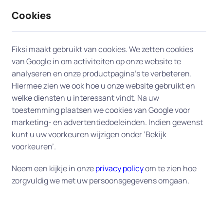
Cookies
9 / 10
2330 reviews
Fiksi maakt gebruikt van cookies. We zetten cookies
van Google in om activiteiten op onze website te
Computerhulp aan huis in
analyseren en onze productpagina’s te verbeteren.
Hiermee zien we ook hoe u onze website gebruikt en
Rijswijk
welke diensten u interessant vindt. Na uw
toestemming plaatsen we cookies van Google voor
Onze experts bieden professionele en snelle
marketing- en advertentiedoeleinden. Indien gewenst
computerhulp aan huis in Rijswijk, zodat u snel
kunt u uw voorkeuren wijzigen onder ‘Bekijk
weer aan de slag kunt. Daarvoor hebben wij de
voorkeuren’.
beschikking over honderden ervaren experts in
Neem een kijkje in onze
privacy policy
om te zien hoe
heel Nederland, en dus ook bij u in Rijswijk. Wij
zorgvuldig we met uw persoonsgegevens omgaan.
zoeken voor u de expert die het best bij uw vraag
past.