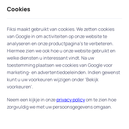
Cookies
9 / 10
2330 reviews
Fiksi maakt gebruikt van cookies. We zetten cookies
van Google in om activiteiten op onze website te
Probleem met
analyseren en onze productpagina’s te verbeteren.
Hiermee zien we ook hoe u onze website gebruikt en
printer/scanner in Barneveld
welke diensten u interessant vindt. Na uw
toestemming plaatsen we cookies van Google voor
Heeft u een printerprobleem? Laat ons team van
marketing- en advertentiedoeleinden. Indien gewenst
experts in Barneveld u aan huis helpen. Van een
kunt u uw voorkeuren wijzigen onder ‘Bekijk
printer die niet met het netwerk verbonden kan
voorkeuren’.
worden tot printers die niet reageren op uw
Neem een kijkje in onze
privacy policy
om te zien hoe
printopdracht, we leveren efficiënte en
zorgvuldig we met uw persoonsgegevens omgaan.
betrouwbare hulp aan huis om uw printer snel
weer operationeel te krijgen.