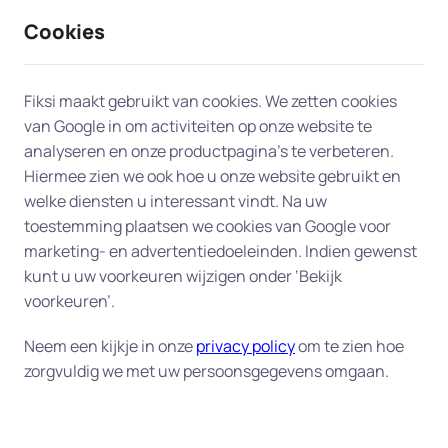
Cookies
9 / 10
2330 reviews
Fiksi maakt gebruikt van cookies. We zetten cookies
van Google in om activiteiten op onze website te
Vastlopende computer
analyseren en onze productpagina’s te verbeteren.
Hiermee zien we ook hoe u onze website gebruikt en
verhelpen in Vlaardingen
welke diensten u interessant vindt. Na uw
toestemming plaatsen we cookies van Google voor
U herkent het vast wel: uw computer crasht juist
marketing- en advertentiedoeleinden. Indien gewenst
op het moment dat u dat niet kunt gebruiken
kunt u uw voorkeuren wijzigen onder ‘Bekijk
omdat u een belangrijk project moet afronden. De
voorkeuren’.
computer loopt bijvoorbeeld vast tijdens het
Neem een kijkje in onze
privacy policy
om te zien hoe
opstarten. Of hij loopt tijdens het werk plotseling
zorgvuldig we met uw persoonsgegevens omgaan.
vast. Of hij is zo enorm traag geworden, dat u uw
werk er niet meer mee kan doen.