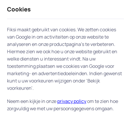
Cookies
9 / 10
2330 reviews
Fiksi maakt gebruikt van cookies. We zetten cookies
van Google in om activiteiten op onze website te
Computerhulp aan huis in Den
analyseren en onze productpagina’s te verbeteren.
Hiermee zien we ook hoe u onze website gebruikt en
Bosch
welke diensten u interessant vindt. Na uw
toestemming plaatsen we cookies van Google voor
Onze experts bieden professionele en snelle
marketing- en advertentiedoeleinden. Indien gewenst
computerhulp aan huis in Den Bosch, zodat u snel
kunt u uw voorkeuren wijzigen onder ‘Bekijk
weer aan de slag kunt. Daarvoor hebben wij de
voorkeuren’.
beschikking over honderden ervaren experts in
Neem een kijkje in onze
privacy policy
om te zien hoe
heel Nederland, en dus ook bij u in Den Bosch. Wij
zorgvuldig we met uw persoonsgegevens omgaan.
zoeken voor u de expert die het best bij uw vraag
past.