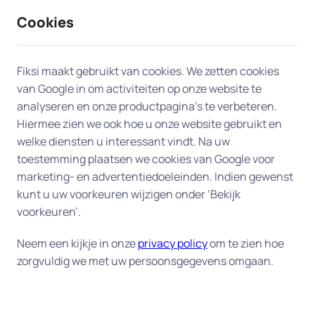
Cookies
9 / 10
2330 reviews
Fiksi maakt gebruikt van cookies. We zetten cookies
van Google in om activiteiten op onze website te
E-mail in Den Bosch
analyseren en onze productpagina’s te verbeteren.
Hiermee zien we ook hoe u onze website gebruikt en
welke diensten u interessant vindt. Na uw
Bij problemen met het instellen of gebruiken van
toestemming plaatsen we cookies van Google voor
uw e-mail, zijn onze experts in Den Bosch er om u
marketing- en advertentiedoeleinden. Indien gewenst
te helpen. Zij helpen u aan huis of op afstand om
kunt u uw voorkeuren wijzigen onder ‘Bekijk
uw e-mailaccounts te installeren, beveiligen en en
voorkeuren’.
problemen op te lossen. Ons team zorgt ervoor
dat u weer snel en gemakkelijk contact kunt
Neem een kijkje in onze
privacy policy
om te zien hoe
zorgvuldig we met uw persoonsgegevens omgaan.
maken met uw digitale wereld.
Onze oplossingen in Den Bosch