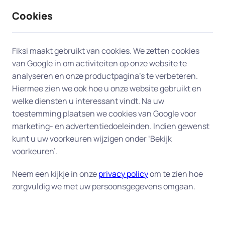
Cookies
9 / 10
2330 reviews
Fiksi maakt gebruikt van cookies. We zetten cookies
van Google in om activiteiten op onze website te
Computerhulp aan huis in
analyseren en onze productpagina’s te verbeteren.
Hiermee zien we ook hoe u onze website gebruikt en
Schiedam
welke diensten u interessant vindt. Na uw
toestemming plaatsen we cookies van Google voor
Onze experts bieden professionele en snelle
marketing- en advertentiedoeleinden. Indien gewenst
computerhulp aan huis in Schiedam, zodat u snel
kunt u uw voorkeuren wijzigen onder ‘Bekijk
weer aan de slag kunt. Daarvoor hebben wij de
voorkeuren’.
beschikking over honderden ervaren experts in
Neem een kijkje in onze
privacy policy
om te zien hoe
heel Nederland, en dus ook bij u in Schiedam. Wij
zorgvuldig we met uw persoonsgegevens omgaan.
zoeken voor u de expert die het best bij uw vraag
past.