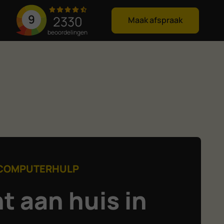
9
2330
Maak afspraak
beoordelingen
COMPUTERHULP
t aan huis in