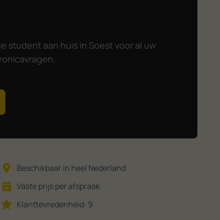
 student aan huis in Soest voor al uw
ronicavragen.
Beschikbaar in heel Nederland
Vaste prijs per afspraak
Klanttevredenheid: 9