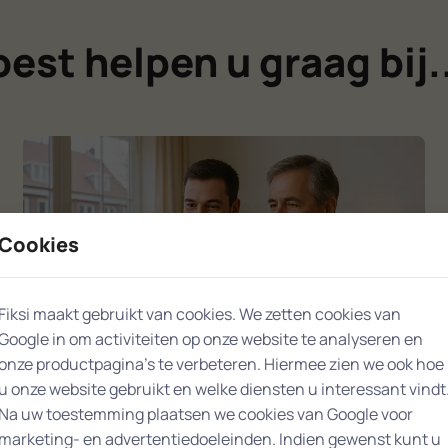
est helpen u graag bij..
Cookies
Fiksi maakt gebruikt van cookies. We zetten cookies van
Google in om activiteiten op onze website te analyseren en
onze productpagina’s te verbeteren. Hiermee zien we ook hoe
u onze website gebruikt en welke diensten u interessant vindt
Upgrade naar Windows 11
Na uw toestemming plaatsen we cookies van Google voor
Windows 11 check
marketing- en advertentiedoeleinden. Indien gewenst kunt u