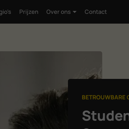
gio's
Prijzen
Over ons
Contact
BETROUWBARE 
Studen