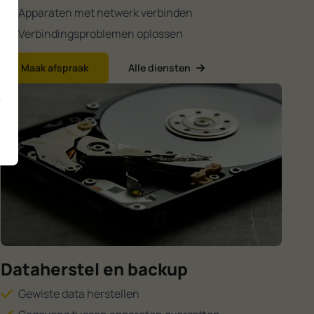
Apparaten met netwerk verbinden
Verbindingsproblemen oplossen
Maak afspraak
Alle diensten
Dataherstel en backup
Gewiste data herstellen