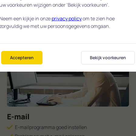
uw voorkeuren wijzigen onder ‘Bekijk voorkeuren’.
Upgrade naar Windows 11
Onafhankelijk advies
Neem een kijkje in onze
privacy policy
om te zien hoe
zorgvuldig we met uw persoonsgegevens omgaan.
Maak afspraak
Alle diensten
Accepteren
Bekijk voorkeuren
E-mail
E-mailprogramma goed instellen