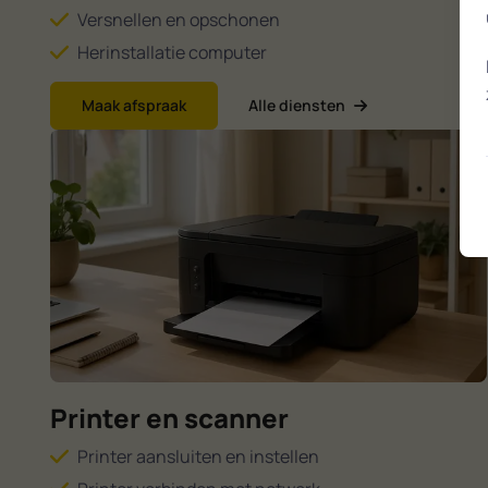
Versnellen en opschonen
Herinstallatie computer
Maak afspraak
Alle diensten
Printer en scanner
Printer aansluiten en instellen