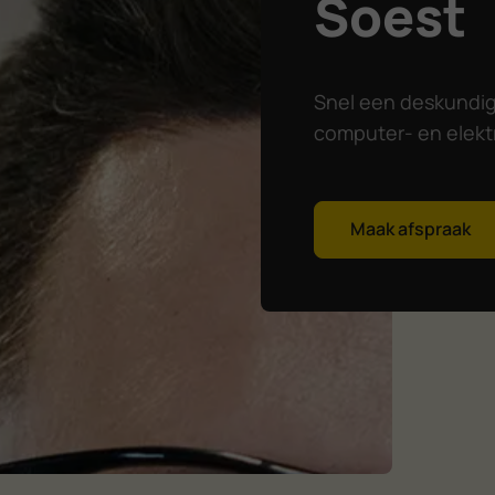
Soest
Snel een deskundige
computer- en elekt
Maak afspraak