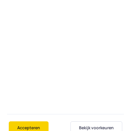
Privacy statement
Responsible disclosure
Voor experts
Expert worden
Inloggen experts
Bedrijfsgegevens
Fiksi B.V.
Zaagstraat 15
7556 MX Hengelo
E-mail:
servicedesk@fiksi.nl
KVK-nummer 74221272
BTW-nummer NL859814610B01
Accepteren
Bekijk voorkeuren