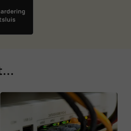
ardering
tsluis
...