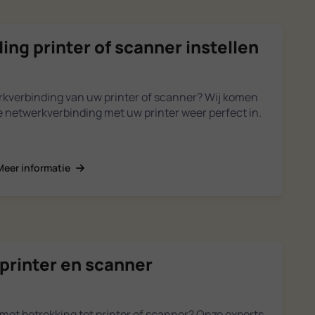
ng printer of scanner instellen
verbinding van uw printer of scanner? Wij komen
de netwerkverbinding met uw printer weer perfect in.
Meer informatie
printer en scanner
met betrekking tot printer of scanner? Onze experts