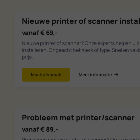
Nieuwe printer of scanner insta
vanaf € 69,-
Nieuwe printer of scanner? Onze experts helpen u bi
installeren. Ongeacht het merk of type. Snel en vak
prijs.
Maak afspraak
Meer informatie
Probleem met printer/scanner
vanaf € 89,-
Problemen met uw printer of scanner? Onze expert