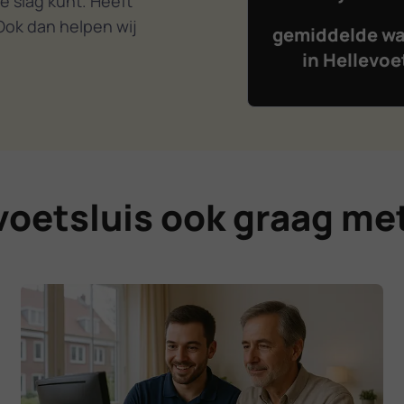
e slag kunt. Heeft
Ook dan helpen wij
gemiddelde wa
in Hellevoe
voetsluis ook graag met