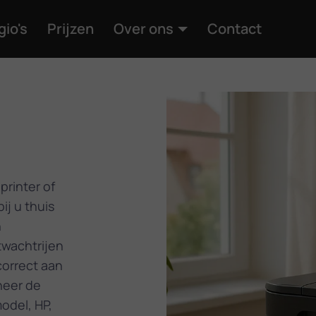
gio's
Prijzen
Over ons
Contact
n
printer of
ij u thuis
n
twachtrijen
correct aan
neer de
odel, HP,