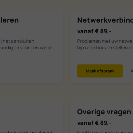
lleren
Netwerkverbindi
vanaf € 89,-
j het aansluiten
Problemen met uw netwerk
kundig en voor een vaste
bij u aan huis en stellen 
Maak afspraak
Overige vragen 
vanaf € 89,-
s verhelpen de problemen
Heeft u een andere vraag 