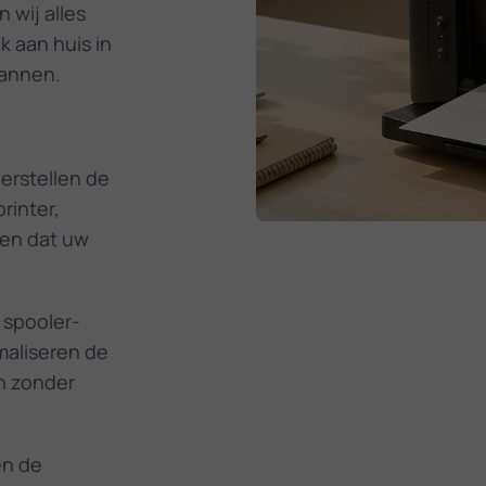
 wij alles
 aan huis in
cannen.
erstellen de
rinter,
gen dat uw
 spooler­
imaliseren de
n zonder
en de