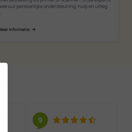
twee uur persoonlijke ondersteuning, hulp en uitleg
.
Meer informatie
.
9