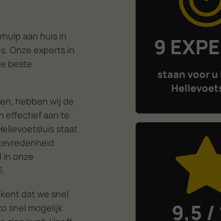
hulp aan huis in
9 EXP
s. Onze experts in
de beste
staan voor u 
Hellevoet
en, hebben wij de
 effectief aan te
ellevoetsluis staat
ttevredenheid
d in onze
5.
ekent dat we snel
9,5 /
o snel mogelijk