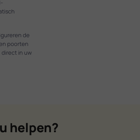
d­
atisch
igureren de
ren poorten
direct in uw
u helpen?