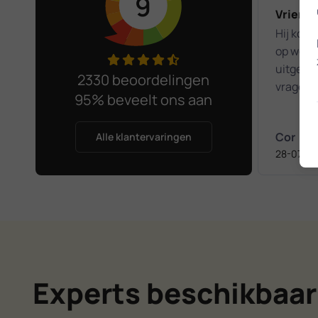
9
Vriende
Hij komt 
op wense
uitgeleg
2330 beoordelingen
vragen h
95% beveelt ons aan
Het was
kennism
Cor
Alle klantervaringen
28-07-2
Experts beschikbaar