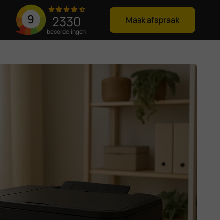
9
2330
Maak afspraak
beoordelingen