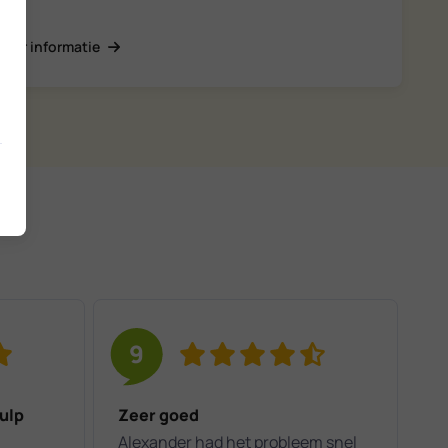
Meer informatie
9
ulp
Zeer goed
Alexander had het probleem snel