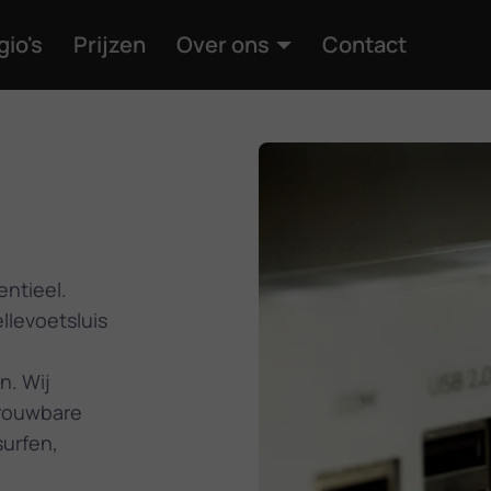
gio's
Prijzen
Over ons
Contact
entieel.
llevoetsluis
n. Wij
trouwbare
surfen,