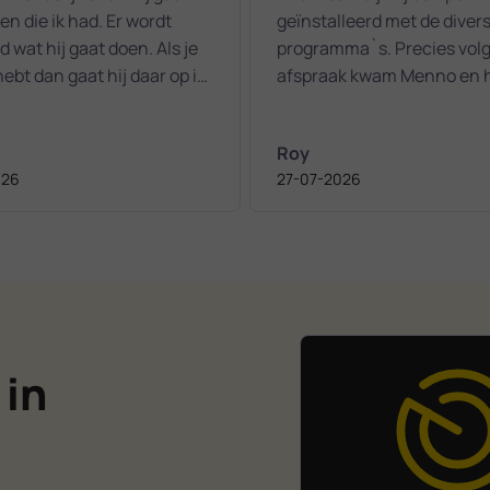
n die ik had. Er wordt
geïnstalleerd met de diver
d wat hij gaat doen. Als je
programma`s. Precies vol
ebt dan gaat hij daar op in.
afspraak kwam Menno en 
 een aangename
het snel en correct in orde
aking.
gemaakt. Zeker een aanrader bij
Roy
computer hulp / probleme
026
27-07-2026
 in