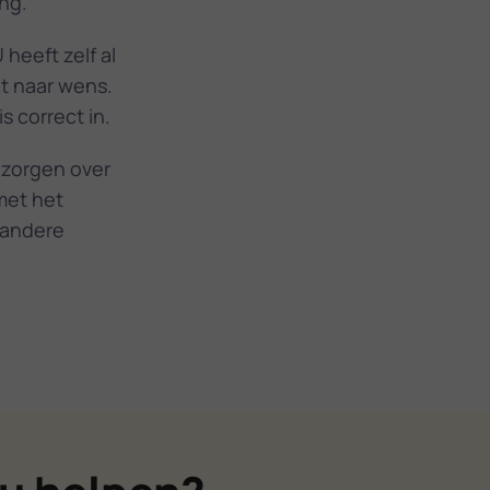
ng.
 heeft zelf al
et naar wens.
is correct in.
 zorgen over
met het
 andere