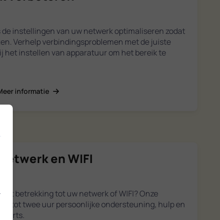
 de instellingen van uw netwerk optimaliseren zodat
ten. Verhelp verbindingsproblemen met de juiste
bij het instellen van apparatuur om het bereik te
Meer informatie
 netwerk en WIFI
.
met betrekking tot uw netwerk of WIFI? Onze
rijg tot twee uur persoonlijke ondersteuning, hulp en
xperts.