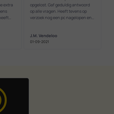
se extra
opgelost. Gaf geduldig antwoord
gens
op alle vragen. Heeft tevens op
heeft
verzoek nog een pc nagelopen en
geoptimaliseerd. Vriendelijk en
beleefde persoon.
J.M. Vendeloo
n
01-09-2021