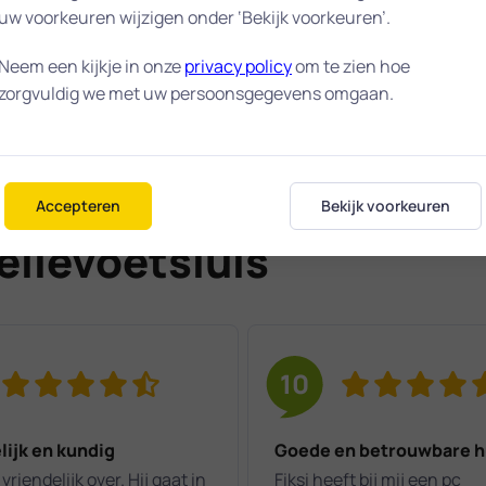
uw voorkeuren wijzigen onder ‘Bekijk voorkeuren’.
Maak afspraak
Neem een kijkje in onze
privacy policy
om te zien hoe
zorgvuldig we met uw persoonsgegevens omgaan.
Accepteren
Bekijk voorkeuren
ellevoetsluis
10
lijk en kundig
Goede en betrouwbare h
vriendelijk over. Hij gaat in
Fiksi heeft bij mij een pc