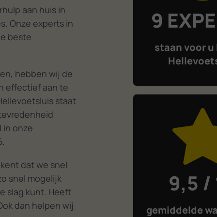
hulp aan huis in
9 EXP
s. Onze experts in
de beste
staan voor u 
Hellevoet
en, hebben wij de
 effectief aan te
ellevoetsluis staat
ttevredenheid
d in onze
5.
ekent dat we snel
9,5 /
o snel mogelijk
e slag kunt. Heeft
Ook dan helpen wij
gemiddelde wa