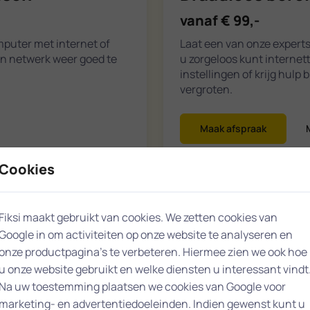
vanaf € 99,-
puter met internet of
Laat een van onze experts
en netwerk weer goed te
u zorgeloos kunt internet
instellingen of krijg hulp 
vergroten.
Maak afspraak
Cookies
Fiksi maakt gebruikt van cookies. We zetten cookies van
Overige vragen
Google in om activiteiten op onze website te analyseren en
vanaf € 99,-
onze productpagina’s te verbeteren. Hiermee zien we ook hoe
u onze website gebruikt en welke diensten u interessant vindt
n vereiste. Onze experts
Heeft u een andere vraag 
Na uw toestemming plaatsen we cookies van Google voor
bevoegden geen toegang
experts helpen u graag. K
uitleg aan huis van onze e
marketing- en advertentiedoeleinden. Indien gewenst kunt u