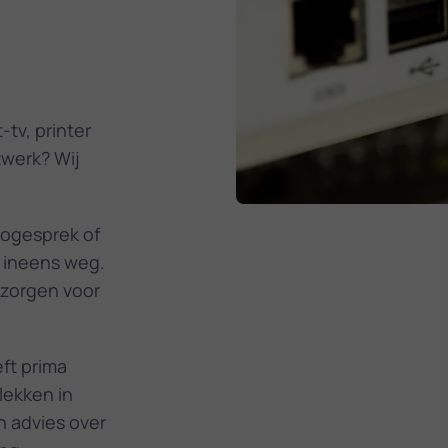
tv, printer
twerk? Wij
eogesprek of
g ineens weg.
n zorgen voor
ft prima
lekken in
n advies over