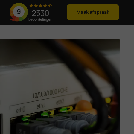
9
2330
Maak afspraak
beoordelingen