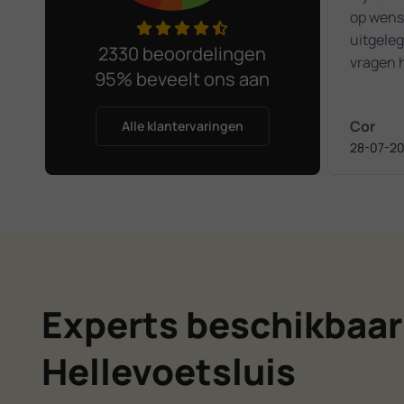
op wense
uitgeleg
2330 beoordelingen
vragen h
95% beveelt ons aan
Het was
kennism
Cor
Alle klantervaringen
28-07-2
Experts beschikbaar
Hellevoetsluis