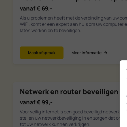
vanaf € 69,-
Als u problemen heeft met de verbinding van uw com
WiFi, komt er een expert aan huis om uw computer 
laten werken en te beveiligen.
Maak afspraak
Meer informatie
Netwerk en router beveiligen
vanaf € 99,-
Voor veilig internet is een goed beveiligd netwerk ee
stellen uw netwerkbeveiliging in en zorgen dat on
tot uw netwerk kunnen verkrijgen.