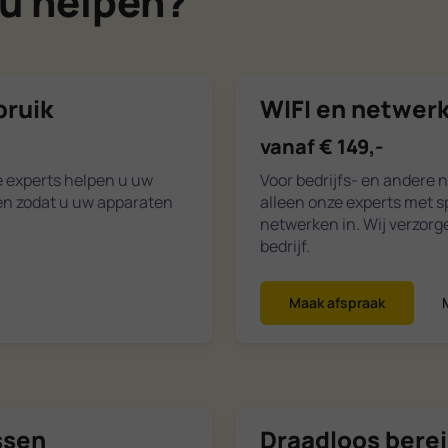
u helpen?
bruik
WIFI en netwerk
vanaf € 149,-
e experts helpen u uw
Voor bedrijfs- en andere 
gen zodat u uw apparaten
alleen onze experts met s
netwerken in. Wij verzor
bedrijf.
Maak afspraak
ssen
Draadloos bere