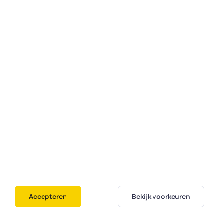
uw computer op afstand alsof hij bij u thuis
is.
Fiksi
Over ons
Contact
Diensten
Regio's
Veelgestelde vragen
Student aan huis
Accepteren
Bekijk voorkeuren
Voorwaarden