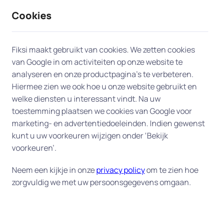
Cookies
9 / 10
2330 reviews
Fiksi maakt gebruikt van cookies. We zetten cookies
van Google in om activiteiten op onze website te
Computer en laptop in
analyseren en onze productpagina’s te verbeteren.
Hiermee zien we ook hoe u onze website gebruikt en
Naarden
welke diensten u interessant vindt. Na uw
toestemming plaatsen we cookies van Google voor
Ervaart u problemen met uw computer of laptop?
marketing- en advertentiedoeleinden. Indien gewenst
Onze experts in Naarden staan klaar om u snel aan
kunt u uw voorkeuren wijzigen onder ‘Bekijk
huis te helpen. Of op afstand als u dat wilt en dat
voorkeuren’.
mogelijk is.
Neem een kijkje in onze
privacy policy
om te zien hoe
Onze oplossingen in Naarden
zorgvuldig we met uw persoonsgegevens omgaan.
Trage of vastlopende computer of laptop
-