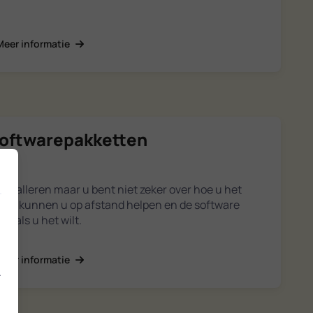
Meer informatie
 softwarepakketten
nstalleren maar u bent niet zeker over hoe u het
erts kunnen u op afstand helpen en de software
zoals u het wilt.
Meer informatie
.