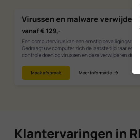
Virussen en malware verwijder
vanaf € 129,-
Een computervirus kan een ernstig beveiligingsrisic
Gedraagt uw computer zich de laatste tijd raar en 
controle doen op virussen en deze verwijderen door 
Maak afspraak
Meer informatie
Klantervaringen in 