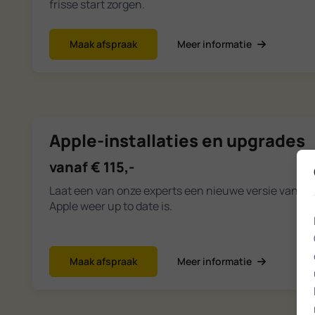
frisse start zorgen.
Maak afspraak
Meer informatie
Apple-installaties en upgrades
vanaf € 115,-
Laat een van onze experts een nieuwe versie van Ma
Apple weer up to date is.
Maak afspraak
Meer informatie