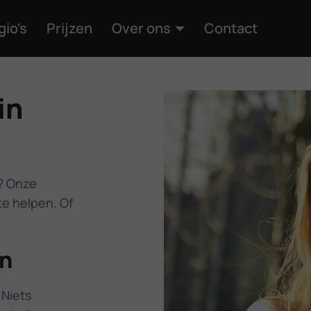
gio's
Prijzen
Over ons
Contact
in
? Onze
te helpen. Of
on
 Niets