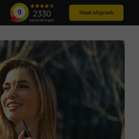
9
2330
Maak afspraak
beoordelingen