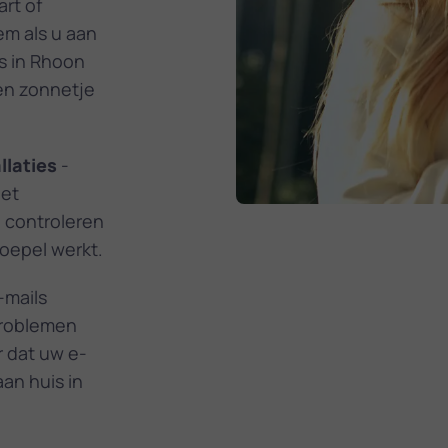
rt of
em als u aan
is in Rhoon
en zonnetje
llaties
-
het
j controleren
oepel werkt.
-mails
problemen
 dat uw e-
aan huis in