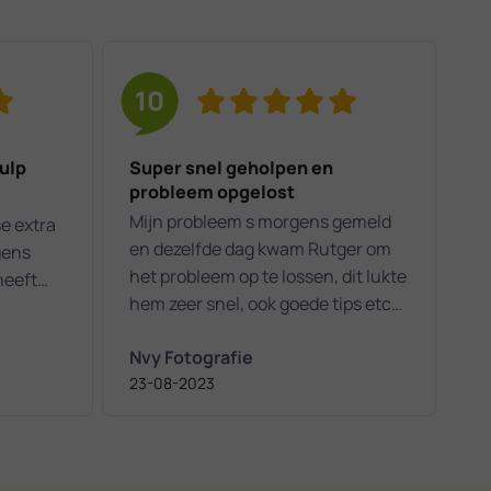
10
ulp
Super snel geholpen en
probleem opgelost
Mijn probleem s morgens gemeld
se extra
en dezelfde dag kwam Rutger om
gens
het probleem op te lossen, dit lukte
heeft
hem zeer snel, ook goede tips etc
ontvangen.. heel erg tevreden
Nvy Fotografie
n
23-08-2023