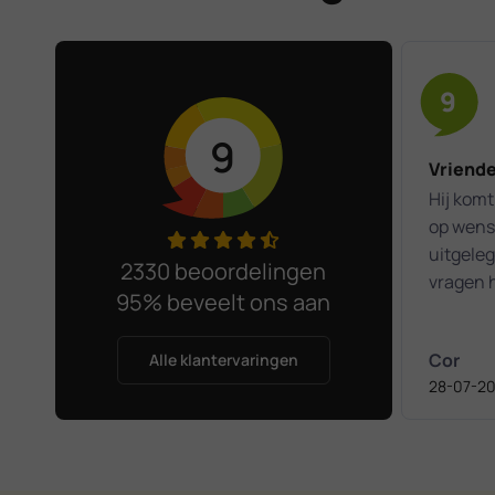
9
9
Vriende
Hij komt 
op wense
uitgeleg
2330 beoordelingen
vragen h
95% beveelt ons aan
Het was
kennism
Cor
Alle klantervaringen
28-07-2