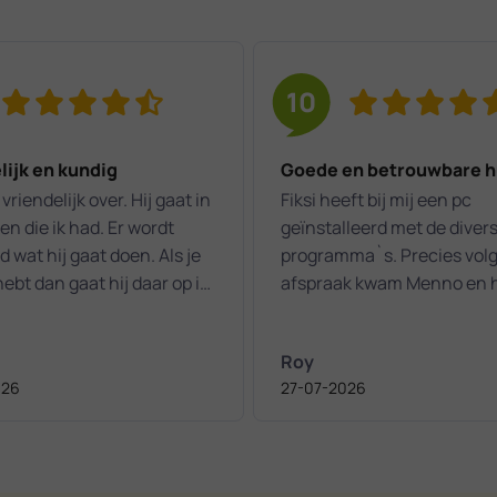
10
lijk en kundig
Goede en betrouwbare h
vriendelijk over. Hij gaat in
Fiksi heeft bij mij een pc
n die ik had. Er wordt
geïnstalleerd met de diver
d wat hij gaat doen. Als je
programma`s. Precies vol
ebt dan gaat hij daar op in.
afspraak kwam Menno en 
 een aangename
het snel en correct in orde
aking.
gemaakt. Zeker een aanrader bij
Roy
computer hulp / probleme
026
27-07-2026