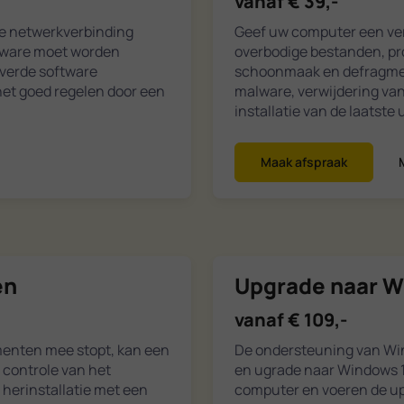
vanaf € 39,-
De netwerkverbinding
Geef uw computer een ver
ftware moet worden
overbodige bestanden, pr
everde software
schoonmaak en defragment
 het goed regelen door een
malware, verwijdering va
installatie van de laatste
Maak afspraak
en
Upgrade naar W
vanaf € 109,-
menten mee stopt, kan een
De ondersteuning van Wind
 controle van het
en ugrade naar Windows 1
 herinstallatie met een
computer en voeren de up