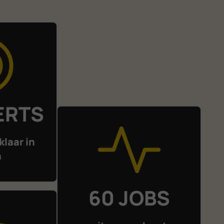
ERTS
klaar in
n
60 JOBS