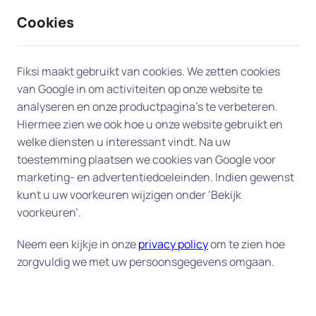
Cookies
9 / 10
2330 reviews
Fiksi maakt gebruikt van cookies. We zetten cookies
van Google in om activiteiten op onze website te
Computer en laptop in Tiel
analyseren en onze productpagina’s te verbeteren.
Hiermee zien we ook hoe u onze website gebruikt en
welke diensten u interessant vindt. Na uw
Ervaart u problemen met uw computer of laptop?
toestemming plaatsen we cookies van Google voor
Onze experts in Tiel staan klaar om u snel aan huis
marketing- en advertentiedoeleinden. Indien gewenst
te helpen. Of op afstand als u dat wilt en dat
kunt u uw voorkeuren wijzigen onder ‘Bekijk
mogelijk is.
voorkeuren’.
Onze oplossingen in Tiel
Neem een kijkje in onze
privacy policy
om te zien hoe
zorgvuldig we met uw persoonsgegevens omgaan.
Trage of vastlopende computer of laptop
-
Niets vervelender dan een computer die niet
opstart of vastloopt door een corrupt