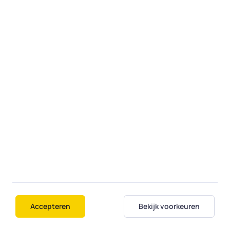
Fiksi
Over ons
Contact
Diensten
Regio's
Veelgestelde vragen
Student aan huis
Voorwaarden
Algemene Voorwaarden
Accepteren
Bekijk voorkeuren
Privacy statement