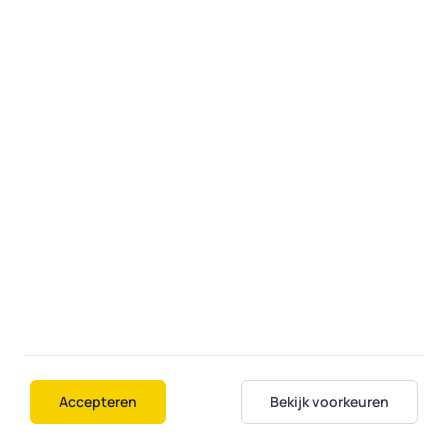
als dat kan én u dat wilt, bedient een expert
uw computer op afstand alsof hij bij u thuis
is.
Fiksi
Over ons
Contact
Diensten
Regio's
Veelgestelde vragen
Accepteren
Bekijk voorkeuren
Student aan huis