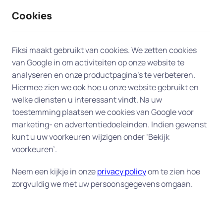
Cookies
9 / 10
2330 reviews
Fiksi maakt gebruikt van cookies. We zetten cookies
van Google in om activiteiten op onze website te
Computer en laptop in
analyseren en onze productpagina’s te verbeteren.
Hiermee zien we ook hoe u onze website gebruikt en
Voorschoten
welke diensten u interessant vindt. Na uw
toestemming plaatsen we cookies van Google voor
Ervaart u problemen met uw computer of laptop?
marketing- en advertentiedoeleinden. Indien gewenst
Onze experts in Voorschoten staan klaar om u snel
kunt u uw voorkeuren wijzigen onder ‘Bekijk
aan huis te helpen. Of op afstand als u dat wilt en
voorkeuren’.
dat mogelijk is.
Neem een kijkje in onze
privacy policy
om te zien hoe
Onze oplossingen in Voorschoten
zorgvuldig we met uw persoonsgegevens omgaan.
Trage of vastlopende computer of laptop
-