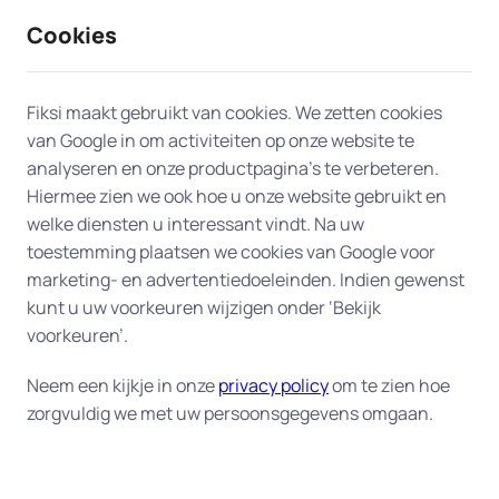
Cookies
9 / 10
2330 reviews
Fiksi maakt gebruikt van cookies. We zetten cookies
van Google in om activiteiten op onze website te
Computer en laptop in Wezep
analyseren en onze productpagina’s te verbeteren.
Hiermee zien we ook hoe u onze website gebruikt en
welke diensten u interessant vindt. Na uw
Ervaart u problemen met uw computer of laptop?
toestemming plaatsen we cookies van Google voor
Onze experts in Wezep staan klaar om u snel aan
marketing- en advertentiedoeleinden. Indien gewenst
huis te helpen. Of op afstand als u dat wilt en dat
kunt u uw voorkeuren wijzigen onder ‘Bekijk
mogelijk is.
voorkeuren’.
Onze oplossingen in Wezep
Neem een kijkje in onze
privacy policy
om te zien hoe
zorgvuldig we met uw persoonsgegevens omgaan.
Trage of vastlopende computer of laptop
-
Niets vervelender dan een computer die niet
opstart of vastloopt door een corrupt