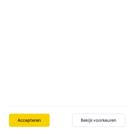
Fiksi
Over ons
Contact
Diensten
Regio's
Veelgestelde vragen
Student aan huis
Voorwaarden
Algemene Voorwaarden
Accepteren
Bekijk voorkeuren
Privacy statement