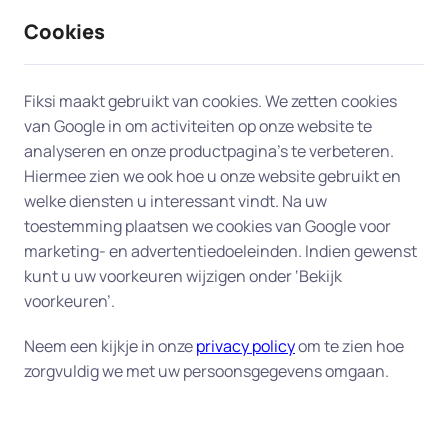
Cookies
9 / 10
2330 reviews
Fiksi maakt gebruikt van cookies. We zetten cookies
van Google in om activiteiten op onze website te
Dataherstel en backup in
analyseren en onze productpagina’s te verbeteren.
Hiermee zien we ook hoe u onze website gebruikt en
Bilthoven
welke diensten u interessant vindt. Na uw
toestemming plaatsen we cookies van Google voor
Uw digitale veiligheid begint bij een goede back-
marketing- en advertentiedoeleinden. Indien gewenst
up.
Fiksi helpt u aan huis in Bilthoven bij het
kunt u uw voorkeuren wijzigen onder ‘Bekijk
herstellen van verloren bestanden en het instellen
voorkeuren’.
van een betrouwbaar back-up-systeem, zodat uw
Neem een kijkje in onze
privacy policy
om te zien hoe
gegevens altijd veilig zijn. Of het nu gaat om
zorgvuldig we met uw persoonsgegevens omgaan.
dierbare foto's, belangrijke documenten of uw
complete administratie – wij zorgen dat alles goed
beschermd is tegen verlies of schade. Onze