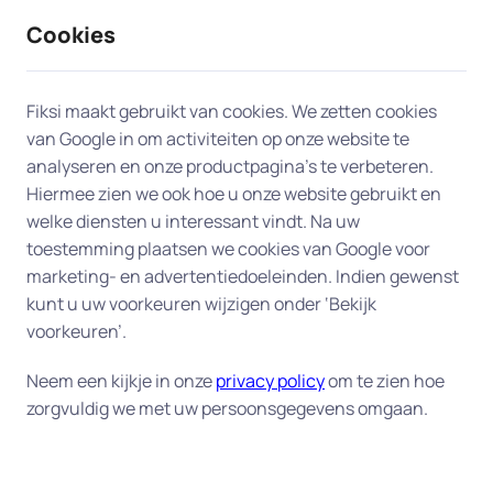
Cookies
9 / 10
2330 reviews
Fiksi maakt gebruikt van cookies. We zetten cookies
van Google in om activiteiten op onze website te
Dataherstel en backup in
analyseren en onze productpagina’s te verbeteren.
Hiermee zien we ook hoe u onze website gebruikt en
Geleen
welke diensten u interessant vindt. Na uw
toestemming plaatsen we cookies van Google voor
Uw digitale veiligheid begint bij een goede back-
marketing- en advertentiedoeleinden. Indien gewenst
up.
Fiksi helpt u aan huis in Geleen bij het
kunt u uw voorkeuren wijzigen onder ‘Bekijk
herstellen van verloren bestanden en het instellen
voorkeuren’.
van een betrouwbaar back-up-systeem, zodat uw
Neem een kijkje in onze
privacy policy
om te zien hoe
gegevens altijd veilig zijn. Of het nu gaat om
zorgvuldig we met uw persoonsgegevens omgaan.
dierbare foto's, belangrijke documenten of uw
complete administratie – wij zorgen dat alles goed
beschermd is tegen verlies of schade. Onze