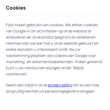
Cookies
9 / 10
2330 reviews
Fiksi maakt gebruikt van cookies. We zetten cookies
van Google in om activiteiten op onze website te
Dataherstel en backup in
analyseren en onze productpagina’s te verbeteren.
Hiermee zien we ook hoe u onze website gebruikt en
Heiloo
welke diensten u interessant vindt. Na uw
toestemming plaatsen we cookies van Google voor
Uw digitale veiligheid begint bij een goede back-
marketing- en advertentiedoeleinden. Indien gewenst
up.
Fiksi helpt u aan huis in Heiloo bij het
kunt u uw voorkeuren wijzigen onder ‘Bekijk
herstellen van verloren bestanden en het instellen
voorkeuren’.
van een betrouwbaar back-up-systeem, zodat uw
Neem een kijkje in onze
privacy policy
om te zien hoe
gegevens altijd veilig zijn. Of het nu gaat om
zorgvuldig we met uw persoonsgegevens omgaan.
dierbare foto's, belangrijke documenten of uw
complete administratie – wij zorgen dat alles goed
beschermd is tegen verlies of schade. Onze