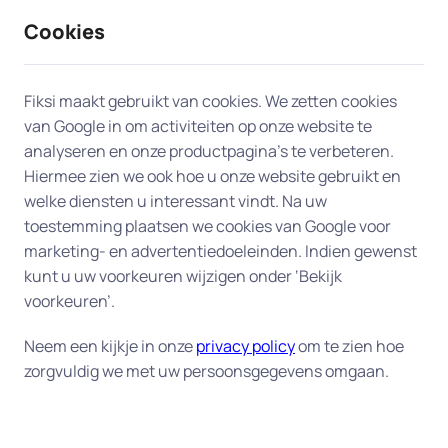
Cookies
9 / 10
2330 reviews
Fiksi maakt gebruikt van cookies. We zetten cookies
van Google in om activiteiten op onze website te
Dataherstel en backup in
analyseren en onze productpagina’s te verbeteren.
Hiermee zien we ook hoe u onze website gebruikt en
Hoofddorp
welke diensten u interessant vindt. Na uw
toestemming plaatsen we cookies van Google voor
Uw digitale veiligheid begint bij een goede back-
marketing- en advertentiedoeleinden. Indien gewenst
up.
Fiksi helpt u aan huis in Hoofddorp bij het
kunt u uw voorkeuren wijzigen onder ‘Bekijk
herstellen van verloren bestanden en het instellen
voorkeuren’.
van een betrouwbaar back-up-systeem, zodat uw
Neem een kijkje in onze
privacy policy
om te zien hoe
gegevens altijd veilig zijn. Of het nu gaat om
zorgvuldig we met uw persoonsgegevens omgaan.
dierbare foto's, belangrijke documenten of uw
complete administratie – wij zorgen dat alles goed
beschermd is tegen verlies of schade. Onze