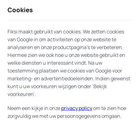
Cookies
9 / 10
2330 reviews
Fiksi maakt gebruikt van cookies. We zetten cookies
van Google in om activiteiten op onze website te
Dataherstel en backup in
analyseren en onze productpagina’s te verbeteren.
Hiermee zien we ook hoe u onze website gebruikt en
Nootdorp
welke diensten u interessant vindt. Na uw
toestemming plaatsen we cookies van Google voor
Uw digitale veiligheid begint bij een goede back-
marketing- en advertentiedoeleinden. Indien gewenst
up.
Fiksi helpt u aan huis in Nootdorp bij het
kunt u uw voorkeuren wijzigen onder ‘Bekijk
herstellen van verloren bestanden en het instellen
voorkeuren’.
van een betrouwbaar back-up-systeem, zodat uw
Neem een kijkje in onze
privacy policy
om te zien hoe
gegevens altijd veilig zijn. Of het nu gaat om
zorgvuldig we met uw persoonsgegevens omgaan.
dierbare foto's, belangrijke documenten of uw
complete administratie – wij zorgen dat alles goed
beschermd is tegen verlies of schade. Onze