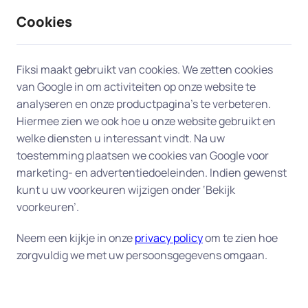
Cookies
9 / 10
2330 reviews
Fiksi maakt gebruikt van cookies. We zetten cookies
van Google in om activiteiten op onze website te
Dataherstel en backup in
analyseren en onze productpagina’s te verbeteren.
Hiermee zien we ook hoe u onze website gebruikt en
Valkenswaard
welke diensten u interessant vindt. Na uw
toestemming plaatsen we cookies van Google voor
Uw digitale veiligheid begint bij een goede back-
marketing- en advertentiedoeleinden. Indien gewenst
up.
Fiksi helpt u aan huis in Valkenswaard bij het
kunt u uw voorkeuren wijzigen onder ‘Bekijk
herstellen van verloren bestanden en het instellen
voorkeuren’.
van een betrouwbaar back-up-systeem, zodat uw
Neem een kijkje in onze
privacy policy
om te zien hoe
gegevens altijd veilig zijn. Of het nu gaat om
zorgvuldig we met uw persoonsgegevens omgaan.
dierbare foto's, belangrijke documenten of uw
complete administratie – wij zorgen dat alles goed
beschermd is tegen verlies of schade. Onze